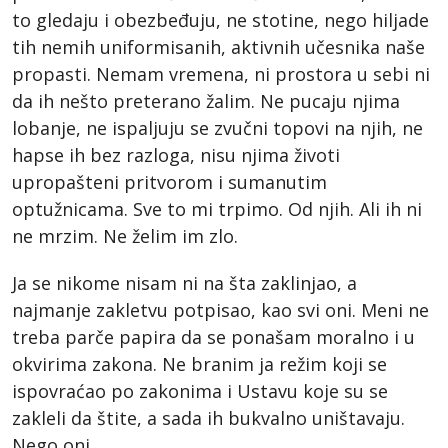
to gledaju i obezbeđuju, ne stotine, nego hiljade
tih nemih uniformisanih, aktivnih učesnika naše
propasti. Nemam vremena, ni prostora u sebi ni
da ih nešto preterano žalim. Ne pucaju njima
lobanje, ne ispaljuju se zvučni topovi na njih, ne
hapse ih bez razloga, nisu njima životi
upropašteni pritvorom i sumanutim
optužnicama. Sve to mi trpimo. Od njih. Ali ih ni
ne mrzim. Ne želim im zlo.
Ja se nikome nisam ni na šta zaklinjao, a
najmanje zakletvu potpisao, kao svi oni. Meni ne
treba parče papira da se ponašam moralno i u
okvirima zakona. Ne branim ja režim koji se
ispovraćao po zakonima i Ustavu koje su se
zakleli da štite, a sada ih bukvalno uništavaju.
Nego oni.