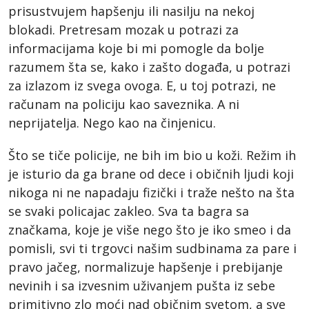
prisustvujem hapšenju ili nasilju na nekoj
blokadi. Pretresam mozak u potrazi za
informacijama koje bi mi pomogle da bolje
razumem šta se, kako i zašto događa, u potrazi
za izlazom iz svega ovoga. E, u toj potrazi, ne
računam na policiju kao saveznika. A ni
neprijatelja. Nego kao na činjenicu.
Što se tiče policije, ne bih im bio u koži. Režim ih
je isturio da ga brane od dece i običnih ljudi koji
nikoga ni ne napadaju fizički i traže nešto na šta
se svaki policajac zakleo. Sva ta bagra sa
značkama, koje je više nego što je iko smeo i da
pomisli, svi ti trgovci našim sudbinama za pare i
pravo jačeg, normalizuje hapšenje i prebijanje
nevinih i sa izvesnim uživanjem pušta iz sebe
primitivno zlo moći nad običnim svetom, a sve