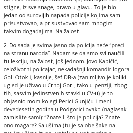
stigne, iz sve snage, pravo u glavu. To je bio
jedan od surovijih napada policije kojima sam
prisustvovao, a prisustvovao sam mnogim
takvim događajima. Na žalost.
2. Do sada je svima jasno da policija neće “preći
na stranu naroda”. Nadam se da smo svi naučili
tu lekciju, na žalost, još jednom. Jovo Kapičić,
celoživotni policajac, nekadašnji komandir logora
Goli Otok i, kasnije, šef DB-a (zanimljivo je koliki
ugled je uživao u Crnoj Gori, tako u penziji, zbog
tih, sasvim jedinstvenih stavki u CV-u) je to
objasnio mom kolegi Perici Gunjiću i meni
devedesetih godina u Podgorici ovako (naglasak
zamislite sami): “Znate li što je policija? Znate
ono magare? Sa ušima (tu je sa obe šake na