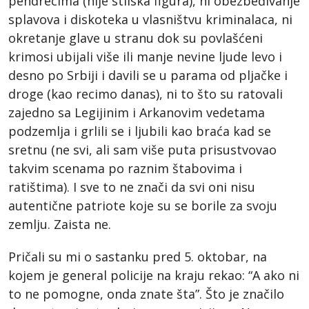
pendrecima (nije stilska figura), ni obezbeđivanje
splavova i diskoteka u vlasništvu kriminalaca, ni
okretanje glave u stranu dok su povlašćeni
krimosi ubijali više ili manje nevine ljude levo i
desno po Srbiji i davili se u parama od pljačke i
droge (kao recimo danas), ni to što su ratovali
zajedno sa Legijinim i Arkanovim vedetama
podzemlja i grlili se i ljubili kao braća kad se
sretnu (ne svi, ali sam više puta prisustvovao
takvim scenama po raznim štabovima i
ratištima). I sve to ne znači da svi oni nisu
autentične patriote koje su se borile za svoju
zemlju. Zaista ne.
Pričali su mi o sastanku pred 5. oktobar, na
kojem je general policije na kraju rekao: “A ako ni
to ne pomogne, onda znate šta”. Što je značilo