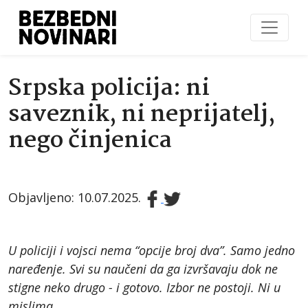
Srpska policija: ni
saveznik, ni neprijatelj,
nego činjenica
Objavljeno: 10.07.2025.
U policiji i vojsci nema “opcije broj dva”. Samo jedno
naređenje. Svi su naučeni da ga izvršavaju dok ne
stigne neko drugo - i gotovo. Izbor ne postoji. Ni u
mislima.