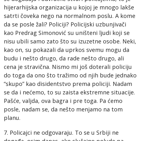
hijerarhijska organizacija u kojoj je mnogo lakše
satrti čoveka nego na normalnom poslu. A kome
da se posle žali? Policiji? Policijski uzbunjivači
kao Predrag Simonović su uništeni ljudi koji se
nisu ubili samo zato što su izuzetne osobe. Neki,
kao on, su pokazali da uprkos svemu mogu da
budu i nešto drugo, da rade nešto drugo, ali
cena je stravična. Nismo mi još doterali policiju
do toga da ono što tražimo od njih bude jednako
“skupo” kao disidentstvo prema policiji. Nadam
se da i nećemo, to su zaista ekstremne situacije.
Pašće, valjda, ova bagra i pre toga. Pa ćemo
posle, nadam se, da nešto menjamo na tom
planu.
7. Policajci ne odgovaraju. To se u Srbiji ne