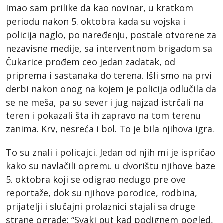
Imao sam prilike da kao novinar, u kratkom
periodu nakon 5. oktobra kada su vojska i
policija naglo, po naređenju, postale otvorene za
nezavisne medije, sa interventnom brigadom sa
Čukarice prođem ceo jedan zadatak, od
priprema i sastanaka do terena. Išli smo na prvi
derbi nakon onog na kojem je policija odlučila da
se ne meša, pa su sever i jug najzad istrčali na
teren i pokazali šta ih zapravo na tom terenu
zanima. Krv, nesreća i bol. To je bila njihova igra.
To su znali i policajci. Jedan od njih mi je ispričao
kako su navlačili opremu u dvorištu njihove baze
5. oktobra koji se odigrao nedugo pre ove
reportaže, dok su njihove porodice, rodbina,
prijatelji i slučajni prolaznici stajali sa druge
strane ograde: “Svaki put kad podignem pogled,