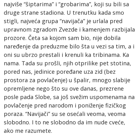
najviše “šiptarima” i “grobarima”, koji su bili sa
druge strane stadiona. U trenutku kada smo
stigli, najveća grupa “navijača” je urlala pred
upravnom zgradom Zvezde i kamenjem razbijala
prozore. Četa sa kojom sam bio, nije dobila
naređenje da preduzme bilo šta u vezi sa tim, a i
oni su ubrzo prestali i krenuli ka tribinama. Ka
nama. Tada su prošli, njih otprilike pet stotina,
pored nas, jedinice poređane uza zid (bez
prostora za povlačenje) u špalir, mnogo slabije
opremljene nego što su ove danas, prezrene
posle pada Slobe, sa još svežim uspomenama na
povlačenje pred narodom i poniženje fizičkog
poraza. “Navijači” su se osećali veoma, veoma
slobodno. I to ne slobodno da im nude cveće,
ako me razumete.