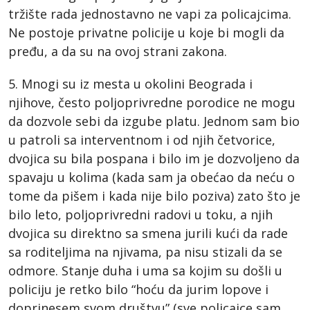
tržište rada jednostavno ne vapi za policajcima.
Ne postoje privatne policije u koje bi mogli da
pređu, a da su na ovoj strani zakona.
5. Mnogi su iz mesta u okolini Beograda i
njihove, često poljoprivredne porodice ne mogu
da dozvole sebi da izgube platu. Jednom sam bio
u patroli sa interventnom i od njih četvorice,
dvojica su bila pospana i bilo im je dozvoljeno da
spavaju u kolima (kada sam ja obećao da neću o
tome da pišem i kada nije bilo poziva) zato što je
bilo leto, poljoprivredni radovi u toku, a njih
dvojica su direktno sa smena jurili kući da rade
sa roditeljima na njivama, pa nisu stizali da se
odmore. Stanje duha i uma sa kojim su došli u
policiju je retko bilo “hoću da jurim lopove i
doprinesem svom društvu” (sve policajce sam