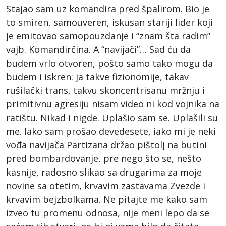
Stajao sam uz komandira pred špalirom. Bio je
to smiren, samouveren, iskusan stariji lider koji
je emitovao samopouzdanje i “znam šta radim”
vajb. Komandirčina. A “navijači”… Sad ću da
budem vrlo otvoren, pošto samo tako mogu da
budem i iskren: ja takve fizionomije, takav
rušilački trans, takvu skoncentrisanu mržnju i
primitivnu agresiju nisam video ni kod vojnika na
ratištu. Nikad i nigde. Uplašio sam se. Uplašili su
me. Iako sam prošao devedesete, iako mi je neki
vođa navijača Partizana držao pištolj na butini
pred bombardovanje, pre nego što se, nešto
kasnije, radosno slikao sa drugarima za moje
novine sa otetim, krvavim zastavama Zvezde i
krvavim bejzbolkama. Ne pitajte me kako sam
izveo tu promenu odnosa, nije meni lepo da se