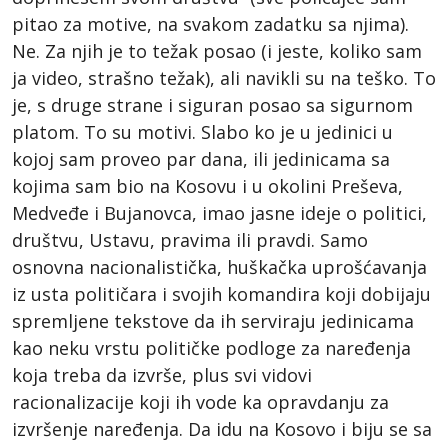
pitao za motive, na svakom zadatku sa njima).
Ne. Za njih je to težak posao (i jeste, koliko sam
ja video, strašno težak), ali navikli su na teško. To
je, s druge strane i siguran posao sa sigurnom
platom. To su motivi. Slabo ko je u jedinici u
kojoj sam proveo par dana, ili jedinicama sa
kojima sam bio na Kosovu i u okolini Preševa,
Medveđe i Bujanovca, imao jasne ideje o politici,
društvu, Ustavu, pravima ili pravdi. Samo
osnovna nacionalistička, huškačka uprošćavanja
iz usta političara i svojih komandira koji dobijaju
spremljene tekstove da ih serviraju jedinicama
kao neku vrstu političke podloge za naređenja
koja treba da izvrše, plus svi vidovi
racionalizacije koji ih vode ka opravdanju za
izvršenje naređenja. Da idu na Kosovo i biju se sa