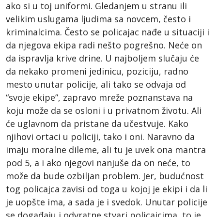
ako si u toj uniformi. Gledanjem u stranu ili
velikim uslugama ljudima sa novcem, često i
kriminalcima. Često se policajac nađe u situaciji i
da njegova ekipa radi nešto pogrešno. Neće on
da ispravlja krive drine. U najboljem slučaju će
da nekako promeni jedinicu, poziciju, radno
mesto unutar policije, ali tako se odvaja od
“svoje ekipe”, zapravo mreže poznanstava na
koju može da se osloni i u privatnom životu. Ali
će uglavnom da pristane da učestvuje. Kako
njihovi ortaci u policiji, tako i oni. Naravno da
imaju moralne dileme, ali tu je uvek ona mantra
pod 5, a i ako njegovi nanjuše da on neće, to
može da bude ozbiljan problem. Jer, budućnost
tog policajca zavisi od toga u kojoj je ekipi i da li
je uopšte ima, a sada je i svedok. Unutar policije
se događaju i odvratne stvari policajcima, to je