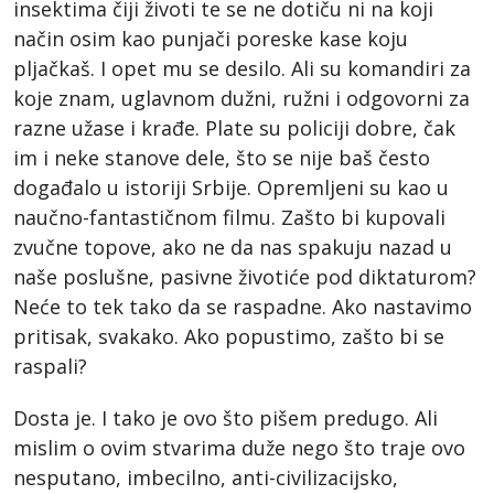
insektima čiji životi te se ne dotiču ni na koji
način osim kao punjači poreske kase koju
pljačkaš. I opet mu se desilo. Ali su komandiri za
koje znam, uglavnom dužni, ružni i odgovorni za
razne užase i krađe. Plate su policiji dobre, čak
im i neke stanove dele, što se nije baš često
događalo u istoriji Srbije. Opremljeni su kao u
naučno-fantastičnom filmu. Zašto bi kupovali
zvučne topove, ako ne da nas spakuju nazad u
naše poslušne, pasivne životiće pod diktaturom?
Neće to tek tako da se raspadne. Ako nastavimo
pritisak, svakako. Ako popustimo, zašto bi se
raspali?
Dosta je. I tako je ovo što pišem predugo. Ali
mislim o ovim stvarima duže nego što traje ovo
nesputano, imbecilno, anti-civilizacijsko,