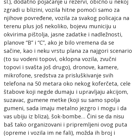
sl.), dodatno pojačanje u rezervi, obično u nekoj
zgradi u blizini, vozila hitne pomoći samo za
njihove povređene, vozila za svakog policajca na
terenu plus još nekoliko, bojevu municiju u
okvirima pištolja, jasne zadatke i nadležnosti,
planove “B” i “C”, ako je bilo vremena da se
sačine, kao i neku vrstu plana za najgori scenario
(to su vodeni topovi, oklopna vozila, zvučni
topovi i svašta još drugo), dronove, kamere,
mikrofone, sredstva za prisluškivanje svih
telefona na 50 metara oko nekog koferčeta, cele
štabove koji negde dumaju i upravljaju akcijom,
suzavac, gumene metke (koji su samo spolja
gumeni, sada imaju metalno jezgro i mogu i da
vas ubiju iz bliza), šok-bombe… Čini se da nisu
baš tako organizovani i pripremljeni ovog puta
(opreme i vozila im ne fali), možda ih broj i