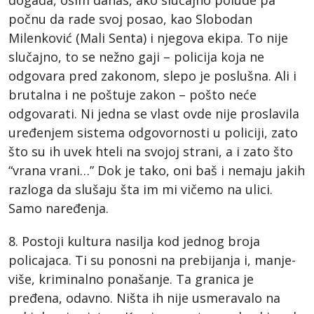
događa, osim danas, ako slučajno polude pa
počnu da rade svoj posao, kao Slobodan
Milenković (Mali Senta) i njegova ekipa. To nije
slučajno, to se nežno gaji – policija koja ne
odgovara pred zakonom, slepo je poslušna. Ali i
brutalna i ne poštuje zakon – pošto neće
odgovarati. Ni jedna se vlast ovde nije proslavila
uređenjem sistema odgovornosti u policiji, zato
što su ih uvek hteli na svojoj strani, a i zato što
“vrana vrani…” Dok je tako, oni baš i nemaju jakih
razloga da slušaju šta im mi vičemo na ulici.
Samo naređenja.
8. Postoji kultura nasilja kod jednog broja
policajaca. Ti su ponosni na prebijanja i, manje-
više, kriminalno ponašanje. Ta granica je
pređena, odavno. Ništa ih nije usmeravalo na