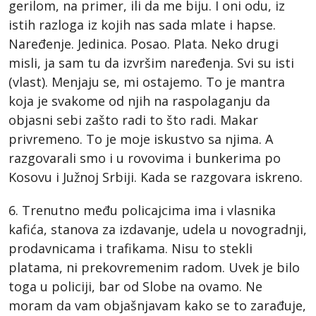
gerilom, na primer, ili da me biju. I oni odu, iz
istih razloga iz kojih nas sada mlate i hapse.
Naređenje. Jedinica. Posao. Plata. Neko drugi
misli, ja sam tu da izvršim naređenja. Svi su isti
(vlast). Menjaju se, mi ostajemo. To je mantra
koja je svakome od njih na raspolaganju da
objasni sebi zašto radi to što radi. Makar
privremeno. To je moje iskustvo sa njima. A
razgovarali smo i u rovovima i bunkerima po
Kosovu i Južnoj Srbiji. Kada se razgovara iskreno.
6. Trenutno među policajcima ima i vlasnika
kafića, stanova za izdavanje, udela u novogradnji,
prodavnicama i trafikama. Nisu to stekli
platama, ni prekovremenim radom. Uvek je bilo
toga u policiji, bar od Slobe na ovamo. Ne
moram da vam objašnjavam kako se to zarađuje,