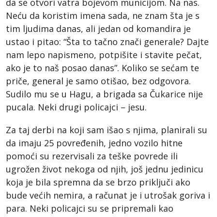
da se otvori vatra bojevom municijom. Na nas.
Neću da koristim imena sada, ne znam šta je s
tim ljudima danas, ali jedan od komandira je
ustao i pitao: “Šta to tačno znači generale? Dajte
nam lepo napismeno, potpišite i stavite pečat,
ako je to naš posao danas”. Koliko se sećam te
priče, general je samo otišao, bez odgovora.
Sudilo mu se u Hagu, a brigada sa Čukarice nije
pucala. Neki drugi policajci – jesu.
Za taj derbi na koji sam išao s njima, planirali su
da imaju 25 povređenih, jedno vozilo hitne
pomoći su rezervisali za teške povrede ili
ugrožen život nekoga od njih, još jednu jedinicu
koja je bila spremna da se brzo priključi ako
bude većih nemira, a računat je i utrošak goriva i
para. Neki policajci su se pripremali kao