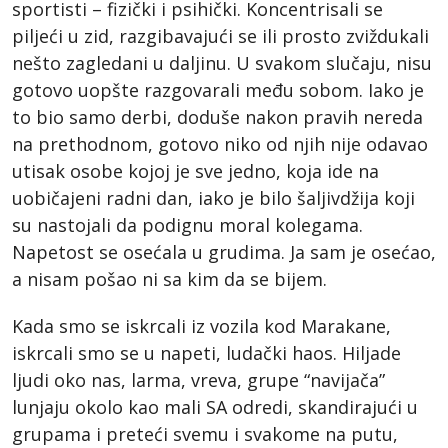
sportisti – fizički i psihički. Koncentrisali se
piljeći u zid, razgibavajući se ili prosto zviždukali
nešto zagledani u daljinu. U svakom slučaju, nisu
gotovo uopšte razgovarali među sobom. Iako je
to bio samo derbi, doduše nakon pravih nereda
na prethodnom, gotovo niko od njih nije odavao
utisak osobe kojoj je sve jedno, koja ide na
uobičajeni radni dan, iako je bilo šaljivdžija koji
su nastojali da podignu moral kolegama.
Napetost se osećala u grudima. Ja sam je osećao,
a nisam pošao ni sa kim da se bijem.
Kada smo se iskrcali iz vozila kod Marakane,
iskrcali smo se u napeti, ludački haos. Hiljade
ljudi oko nas, larma, vreva, grupe “navijača”
lunjaju okolo kao mali SA odredi, skandirajući u
grupama i preteći svemu i svakome na putu,