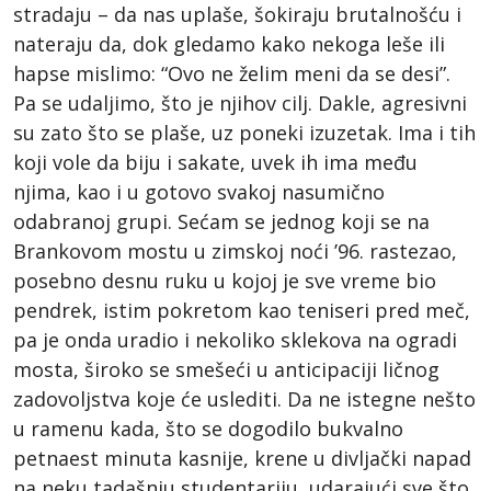
stradaju – da nas uplaše, šokiraju brutalnošću i
nateraju da, dok gledamo kako nekoga leše ili
hapse mislimo: “Ovo ne želim meni da se desi”.
Pa se udaljimo, što je njihov cilj. Dakle, agresivni
su zato što se plaše, uz poneki izuzetak. Ima i tih
koji vole da biju i sakate, uvek ih ima među
njima, kao i u gotovo svakoj nasumično
odabranoj grupi. Sećam se jednog koji se na
Brankovom mostu u zimskoj noći ’96. rastezao,
posebno desnu ruku u kojoj je sve vreme bio
pendrek, istim pokretom kao teniseri pred meč,
pa je onda uradio i nekoliko sklekova na ogradi
mosta, široko se smešeći u anticipaciji ličnog
zadovoljstva koje će uslediti. Da ne istegne nešto
u ramenu kada, što se dogodilo bukvalno
petnaest minuta kasnije, krene u divljački napad
na neku tadašnju studentariju, udarajući sve što