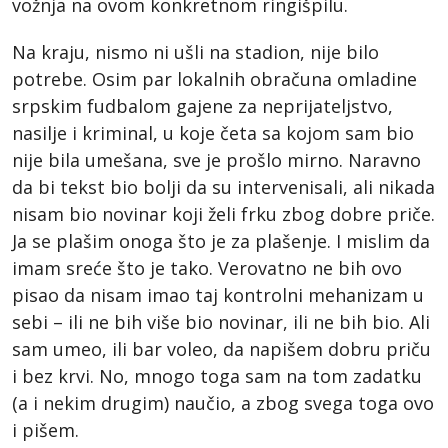
vožnja na ovom konkretnom ringišpilu.
Na kraju, nismo ni ušli na stadion, nije bilo
potrebe. Osim par lokalnih obračuna omladine
srpskim fudbalom gajene za neprijateljstvo,
nasilje i kriminal, u koje četa sa kojom sam bio
nije bila umešana, sve je prošlo mirno. Naravno
da bi tekst bio bolji da su intervenisali, ali nikada
nisam bio novinar koji želi frku zbog dobre priče.
Ja se plašim onoga što je za plašenje. I mislim da
imam sreće što je tako. Verovatno ne bih ovo
pisao da nisam imao taj kontrolni mehanizam u
sebi – ili ne bih više bio novinar, ili ne bih bio. Ali
sam umeo, ili bar voleo, da napišem dobru priču
i bez krvi. No, mnogo toga sam na tom zadatku
(a i nekim drugim) naučio, a zbog svega toga ovo
i pišem.