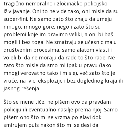
tragično nemoralno i zločinačko policijsko
iživljavanje. Oni to ne vide tako, oni misle da su
super-fini. Ne samo zato što znaju da umeju
mnogo, mnogo gore, nego i zato što su
problemi koje im pravimo veliki, a oni bi baš
mogli i bez toga. Ne smatraju se učesnicima u
društvenim procesima, samo alatom vlasti i
voleli bi da ne moraju da rade to što rade. Ne
zato što misle da smo mi ipak u pravu (iako
mnogi verovatno tako i misle), već zato što je
vruće, na ivici eksplozije i bez doglednog kraja ili
jasnog rešenja.
Što se mene tiče, ne pišem ovo da pravdam
policiju ili eventualno nasilje prema njoj. Samo
pišem ono što mi se vrzma po glavi dok
smirujem puls nakon što mi se desi da