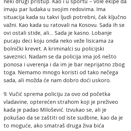
neki drugi pristup. Kao i u sportu – vole ekipe da
imaju par ludaka u svojim redovima. Ima
situacija kada su takvi ljudi potrebni, čak ključno
važni. Kao kada su ratovali na Kosovu. Sada ih se
ovi ostali stide, ali… Sada je kasno. Lobanje
pucaju deci koju onda neko veže lisicama za
bolnički krevet. A kriminalci su policijski
saveznici. Nadam se da policija ima još nešto
ponosa i uverenja i da im je bar neprijatno zbog
toga. Nemamo mnogo koristi od tako nečega
sada, ali možda će nam dobro doći uskoro.
9. Vučić sprema policiju za ovo od početka
vladavine, opterećen strahom koji je preživeo
kada je padao Milošević. Izvukao se, ali je
pokušao da se zaštiti od iste sudbine, kao da je
to moguće, ako smatraš druga živa bića