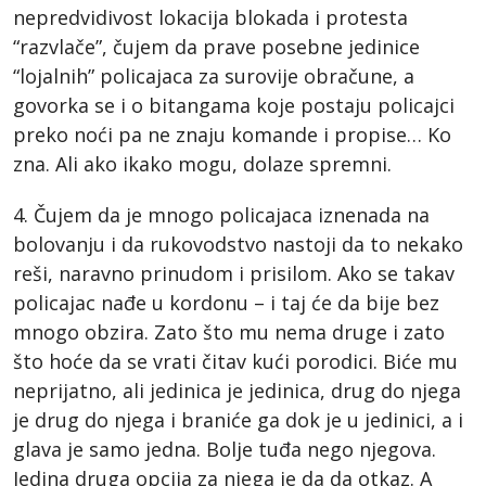
nepredvidivost lokacija blokada i protesta
“razvlače”, čujem da prave posebne jedinice
“lojalnih” policajaca za surovije obračune, a
govorka se i o bitangama koje postaju policajci
preko noći pa ne znaju komande i propise… Ko
zna. Ali ako ikako mogu, dolaze spremni.
4. Čujem da je mnogo policajaca iznenada na
bolovanju i da rukovodstvo nastoji da to nekako
reši, naravno prinudom i prisilom. Ako se takav
policajac nađe u kordonu – i taj će da bije bez
mnogo obzira. Zato što mu nema druge i zato
što hoće da se vrati čitav kući porodici. Biće mu
neprijatno, ali jedinica je jedinica, drug do njega
je drug do njega i braniće ga dok je u jedinici, a i
glava je samo jedna. Bolje tuđa nego njegova.
Jedina druga opcija za njega je da da otkaz. A