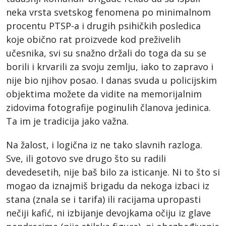
neka vrsta svetskog fenomena po minimalnom
procentu PTSP-a i drugih psihičkih posledica
koje obično rat proizvede kod preživelih
učesnika, svi su snažno držali do toga da su se
borili i krvarili za svoju zemlju, iako to zapravo i
nije bio njihov posao. I danas svuda u policijskim
objektima možete da vidite na memorijalnim
zidovima fotografije poginulih članova jedinica.
Ta im je tradicija jako važna.
Na žalost, i logična iz ne tako slavnih razloga.
Sve, ili gotovo sve drugo što su radili
devedesetih, nije baš bilo za isticanje. Ni to što si
mogao da iznajmiš brigadu da nekoga izbaci iz
stana (znala se i tarifa) ili racijama upropasti
nečiji kafić, ni izbijanje devojkama očiju iz glave