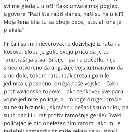
svi me gledaju u oči. Kako uhvate moj pogled,
izgovore: “Pazi šta radiš danas, naši su na ulici”!
Moja žena bila tu sa oboje dece, isto, ali ona je
plakala”.
Pričali su mi i neverovatne doživljaje iz rata na
Kosovu. Sloba je gulio svoju priču da je to
“unutrašnja stvar Srbije”, pa na početku nije
smeo otvoreno da angažuje vojsku (naravno da
smo dole, tokom rata, ipak sretali gomile
jedinica i, posebno, oružja naše vojske – čak i
protivavionske topove i lake tenkove). Sve para-
vojne jedinice policije, a i mnoge druge, prošle
su neku brzinsku, skraćenu pešadijsku obuku, pa
su ih bacilli u rat protiv tamošnje gerile). Svaki
policajac je bio obeležen tim ratom. Iako mi je
tadašnji komandir brigade rekao da su ispali