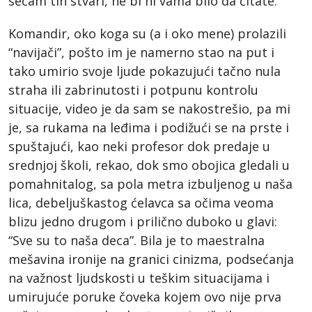
sećam tih stvari, ne bi ni vama bilo da čitate.
Komandir, oko koga su (a i oko mene) prolazili
“navijači”, pošto im je namerno stao na put i
tako umirio svoje ljude pokazujući tačno nula
straha ili zabrinutosti i potpunu kontrolu
situacije, video je da sam se nakostrešio, pa mi
je, sa rukama na leđima i podižući se na prste i
spuštajući, kao neki profesor dok predaje u
srednjoj školi, rekao, dok smo obojica gledali u
pomahnitalog, sa pola metra izbuljenog u naša
lica, debeljuškastog ćelavca sa očima veoma
blizu jedno drugom i prilično duboko u glavi:
“Sve su to naša deca”. Bila je to maestralna
mešavina ironije na granici cinizma, podsećanja
na važnost ljudskosti u teškim situacijama i
umirujuće poruke čoveka kojem ovo nije prva