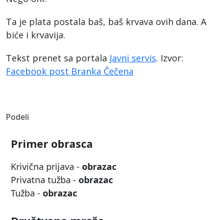
Ta je plata postala baš, baš krvava ovih dana. A
biće i krvavija.
Tekst prenet sa portala
Javni servis
. Izvor:
Facebook post Branka Čečena
Podeli
Primer obrasca
Krivična prijava -
obrazac
Privatna tužba -
obrazac
Tužba -
obrazac