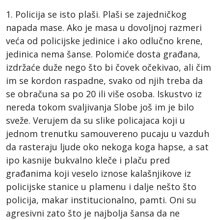
1. Policija se isto plaši. Plaši se zajedničkog
napada mase. Ako je masa u dovoljnoj razmeri
veća od policijske jedinice i ako odlučno krene,
jedinica nema šanse. Polomiće dosta građana,
izdržaće duže nego što bi čovek očekivao, ali čim
im se kordon raspadne, svako od njih treba da
se obračuna sa po 20 ili više osoba. Iskustvo iz
nereda tokom svaljivanja Slobe još im je bilo
sveže. Verujem da su slike policajaca koji u
jednom trenutku samouvereno pucaju u vazduh
da rasteraju ljude oko nekoga koga hapse, a sat
ipo kasnije bukvalno kleče i plaču pred
građanima koji veselo iznose kalašnjikove iz
policijske stanice u plamenu i dalje nešto što
policija, makar institucionalno, pamti. Oni su
agresivni zato što je najbolja šansa da ne