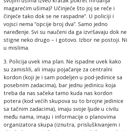
svojim ušima izveo kratak pokret mrdanja
magarećim ušima)? Učinjeće što joj se reče i
činjeće tako dok se ne raspadne”. U policiji i
vojsci nema “opcije broj dva”. Samo jedno
naređenje. Svi su naučeni da ga izvršavaju dok ne
stigne neko drugo – i gotovo. Izbor ne postoji. Ni
u mislima.
3. Policija uvek ima plan. Ne ispadne uvek kako
su zamislili, ali imaju pojačanje za centralni
kordon (koji je i sam podeljen u pod-jedinice sa
posebnim zadacima), bar jednu jedinicu koja
treba da nas sačeka tamo kuda nas kordon
potera (kod većih skupova su to brojne jedinice
sa tačnim zadacima), imaju svoje ljude u civilu
među nama, imaju i informacije o planovima
organizatora skupa (iznutra, prisluškivanjem i