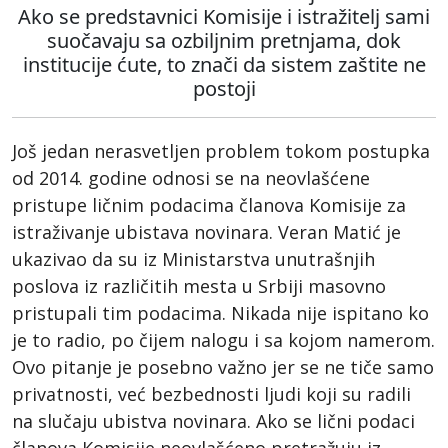
Ako se predstavnici Komisije i istražitelj sami
suočavaju sa ozbiljnim pretnjama, dok
institucije ćute, to znači da sistem zaštite ne
postoji
Još jedan nerasvetljen problem tokom postupka
od 2014. godine odnosi se na neovlašćene
pristupe ličnim podacima članova Komisije za
istraživanje ubistava novinara. Veran Matić je
ukazivao da su iz Ministarstva unutrašnjih
poslova iz različitih mesta u Srbiji masovno
pristupali tim podacima. Nikada nije ispitano ko
je to radio, po čijem nalogu i sa kojom namerom.
Ovo pitanje je posebno važno jer se ne tiče samo
privatnosti, već bezbednosti ljudi koji su radili
na slučaju ubistva novinara. Ako se lični podaci
članova Komisije neovlašćeno pretražuju iz