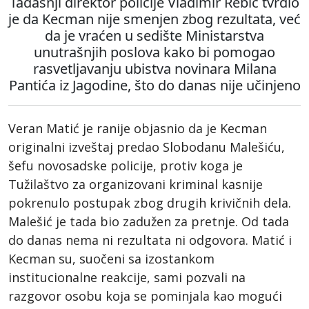
Tadašnji direktor policije Vladimir Rebić tvrdio
je da Kecman nije smenjen zbog rezultata, već
da je vraćen u sedište Ministarstva
unutrašnjih poslova kako bi pomogao
rasvetljavanju ubistva novinara Milana
Pantića iz Jagodine, što do danas nije učinjeno
Veran Matić je ranije objasnio da je Kecman
originalni izveštaj predao Slobodanu Malešiću,
šefu novosadske policije, protiv koga je
Tužilaštvo za organizovani kriminal kasnije
pokrenulo postupak zbog drugih krivičnih dela.
Malešić je tada bio zadužen za pretnje. Od tada
do danas nema ni rezultata ni odgovora. Matić i
Kecman su, suočeni sa izostankom
institucionalne reakcije, sami pozvali na
razgovor osobu koja se pominjala kao mogući