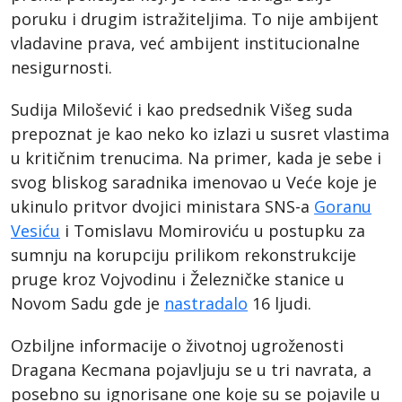
poruku i drugim istražiteljima. To nije ambijent
vladavine prava, već ambijent institucionalne
nesigurnosti.
Sudija Milošević i kao predsednik Višeg suda
prepoznat je kao neko ko izlazi u susret vlastima
u kritičnim trenucima. Na primer, kada je sebe i
svog bliskog saradnika imenovao u Veće koje je
ukinulo pritvor dvojici ministara SNS-a
Goranu
Vesiću
i Tomislavu Momiroviću u postupku za
sumnju na korupciju prilikom rekonstrukcije
pruge kroz Vojvodinu i Železničke stanice u
Novom Sadu gde je
nastradalo
16 ljudi.
Ozbiljne informacije o životnoj ugroženosti
Dragana Kecmana pojavljuju se u tri navrata, a
posebno su ignorisane one koje su se pojavile u