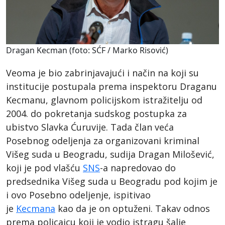
Dragan Kecman (foto: SĆF / Marko Risović)
Veoma je bio zabrinjavajući i način na koji su
institucije postupala prema inspektoru Draganu
Kecmanu, glavnom policijskom istražitelju od
2004. do pokretanja sudskog postupka za
ubistvo Slavka Ćuruvije. Tada član veća
Posebnog odeljenja za organizovani kriminal
Višeg suda u Beogradu, sudija Dragan Milošević,
koji je pod vlašću
SNS
-a napredovao do
predsednika Višeg suda u Beogradu pod kojim je
i ovo Posebno odeljenje, ispitivao
je
Kecmana
kao da je on optuženi. Takav odnos
prema policajcu koji je vodio istragu šalje