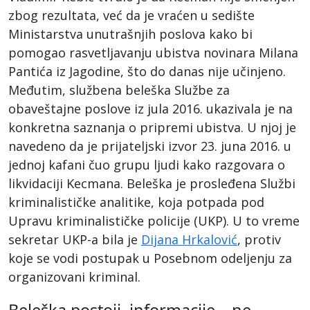
zbog rezultata, već da je vraćen u sedište
Ministarstva unutrašnjih poslova kako bi
pomogao rasvetljavanju ubistva novinara Milana
Pantića iz Jagodine, što do danas nije učinjeno.
Međutim, službena beleška Službe za
obaveštajne poslove iz jula 2016. ukazivala je na
konkretna saznanja o pripremi ubistva. U njoj je
navedeno da je prijateljski izvor 23. juna 2016. u
jednoj kafani čuo grupu ljudi kako razgovara o
likvidaciji Kecmana. Beleška je prosleđena Službi
kriminalističke analitike, koja potpada pod
Upravu kriminalističke policije (UKP). U to vreme
sekretar UKP-a bila je
Dijana Hrkalović
, protiv
koje se vodi postupak u Posebnom odeljenju za
organizovani kriminal.
Beleška postoji, informacije – ne