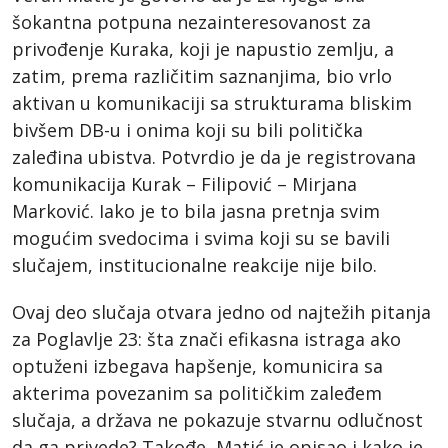
šokantna potpuna nezainteresovanost za
privođenje Kuraka, koji je napustio zemlju, a
zatim, prema različitim saznanjima, bio vrlo
aktivan u komunikaciji sa strukturama bliskim
bivšem DB-u i onima koji su bili politička
zaleđina ubistva. Potvrdio je da je registrovana
komunikacija Kurak – Filipović – Mirjana
Marković. Iako je to bila jasna pretnja svim
mogućim svedocima i svima koji su se bavili
slučajem, institucionalne reakcije nije bilo.
Ovaj deo slučaja otvara jedno od najtežih pitanja
za Poglavlje 23: šta znači efikasna istraga ako
optuženi izbegava hapšenje, komunicira sa
akterima povezanim sa političkim zaleđem
slučaja, a država ne pokazuje stvarnu odlučnost
da ga privede? Takođe, Matić je opisao i kako je