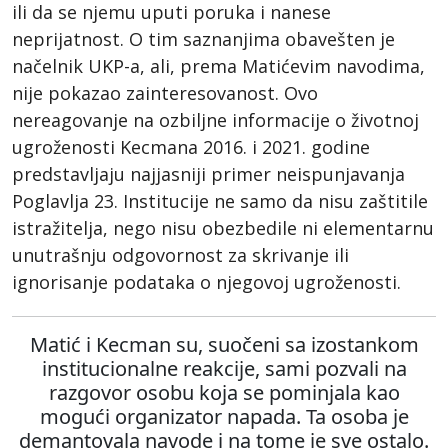
ili da se njemu uputi poruka i nanese
neprijatnost. O tim saznanjima obavešten je
načelnik UKP-a, ali, prema Matićevim navodima,
nije pokazao zainteresovanost. Ovo
nereagovanje na ozbiljne informacije o životnoj
ugroženosti Kecmana 2016. i 2021. godine
predstavljaju najjasniji primer neispunjavanja
Poglavlja 23. Institucije ne samo da nisu zaštitile
istražitelja, nego nisu obezbedile ni elementarnu
unutrašnju odgovornost za skrivanje ili
ignorisanje podataka o njegovoj ugroženosti.
Matić i Kecman su, suočeni sa izostankom
institucionalne reakcije, sami pozvali na
razgovor osobu koja se pominjala kao
mogući organizator napada. Ta osoba je
demantovala navode i na tome je sve ostalo.