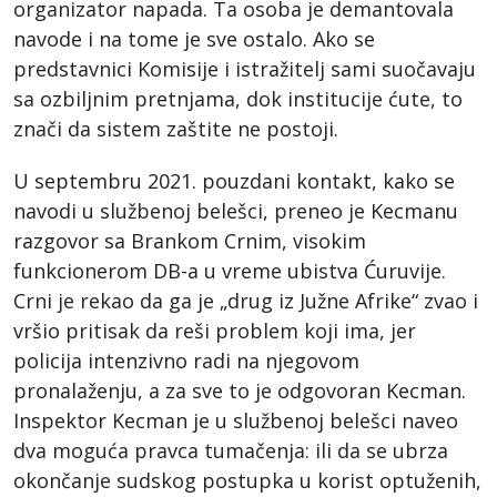
organizator napada. Ta osoba je demantovala
navode i na tome je sve ostalo. Ako se
predstavnici Komisije i istražitelj sami suočavaju
sa ozbiljnim pretnjama, dok institucije ćute, to
znači da sistem zaštite ne postoji.
U septembru 2021. pouzdani kontakt, kako se
navodi u službenoj belešci, preneo je Kecmanu
razgovor sa Brankom Crnim, visokim
funkcionerom DB-a u vreme ubistva Ćuruvije.
Crni je rekao da ga je „drug iz Južne Afrike“ zvao i
vršio pritisak da reši problem koji ima, jer
policija intenzivno radi na njegovom
pronalaženju, a za sve to je odgovoran Kecman.
Inspektor Kecman je u službenoj belešci naveo
dva moguća pravca tumačenja: ili da se ubrza
okončanje sudskog postupka u korist optuženih,