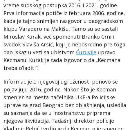
vreme sudskog postupka 2016. i 2021. godine.
Prva informacija potiče iz februara 2006. godine,
kada je tajno snimljen razgovor u beogradskom
klubu Varadero na Makišu. Tamo su se sastali
Miroslav Kurak, već spomenuti Branko Crni i
svedok Slaviša Arsić, koji je neposredno pre toga
dao iskaz u vezi sa ubistvom
Ćuruvije
upravo
Kecmanu. Kurak je tada izgovorio da „Kecmana
treba o’laditi“.
Informacije o njegovoj ugroženosti ponovo se
pojavljuju 2016. godine. Nakon što je Kecman
smenjen sa mesta načelnika UKP-a Policijske
uprave za grad Beograd bez objašnjenja, usledila
su saznanja da se u inostranstvu priprema
njegova likvidacija. Tadašnji direktor policije
Vladimir Rebić tvrdio je da Kecman nije smenjen