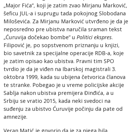
„Major Fića“, koji je zatim zvao Mirjanu Marković,
šeficu JUL-a i suprugu tada pokojnog Slobodana
Miloševića. Za Mirjanu Marković utvrđeno je da je
neposredno pre ubistva naručila sraman tekst
„Ćuruvija dočekao bombe“ u
Politici ekspres
.
Filipović je, po sopstvenom priznanju u knjizi,
bio savetnik za specijalne operacije RDB-a, koje
je zatim opisao kao ubistva. Pravni tim SPO
tvrdio je da je viđen na Ibarskoj magistrali 3.
oktobra 1999, kada su ubijena četvorica članova
te stranke. Pobegao je u vreme policijske akcije
Sablja nakon ubistva premijera Đinđića, a u
Srbiju se vratio 2015, kada neki svedoci na
suđenju za ubistvo Ćuruvije počinju da pate od
amnezije.
Veran Matić je govorio da je za njega bila