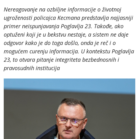
Nereagovanje na ozbiljne informacije o životnoj
ugroženosti policajca Kecmana predstavlja najjasniji
primer neispunjavanja Poglavlja 23. Takođe, ako
optuženi koji je u bekstvu nestaje, a sistem ne daje
odgovor kako je do toga došlo, onda je reč i o
mogućem curenju informacija. U kontekstu Poglavlja
23, to otvara pitanje integriteta bezbednosnih i
pravosudnih institucija