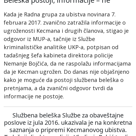
Kada je Radna grupa za ubistva novinara 7.
februara 2017. zvanično zatražila informacije o
ugroženosti Kecmana i drugih članova, stigao je
odgovor iz MUP-a, tačnije iz Službe
kriminalističke analitike UKP-a, potpisan od
tadašnjeg šefa kabineta direktora policije
Nemanje Bojčića, da ne raspolažu informacijama
da je Kecman ugrožen. Do danas nije objašnjeno
kako je moguće da postoji službena beleška o
pretnjama, a da zvanični odgovor tvrdi da
informacije ne postoje.
Službena beleška Službe za obaveštajne
poslove iz jula 2016. ukazivala je na konkretna
saznanja o pripremi Kecmanovog ubistva.