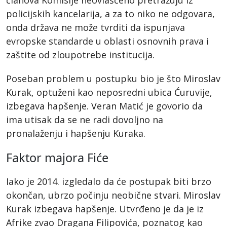
policijskih kancelarija, a za to niko ne odgovara,
onda država ne može tvrditi da ispunjava
evropske standarde u oblasti osnovnih prava i
zaštite od zloupotrebe institucija.
Poseban problem u postupku bio je što Miroslav
Kurak, optuženi kao neposredni ubica Ćuruvije,
izbegava hapšenje. Veran Matić je govorio da
ima utisak da se ne radi dovoljno na
pronalaženju i hapšenju Kuraka.
Faktor majora Fiće
Iako je 2014. izgledalo da će postupak biti brzo
okončan, ubrzo počinju neobične stvari. Miroslav
Kurak izbegava hapšenje. Utvrđeno je da je iz
Afrike zvao Dragana Filipovića, poznatog kao