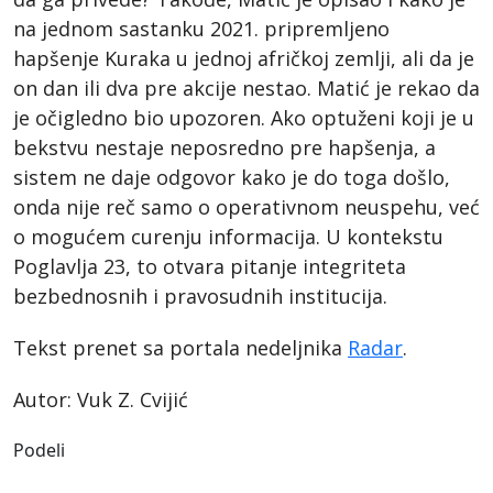
na jednom sastanku 2021. pripremljeno
hapšenje Kuraka u jednoj afričkoj zemlji, ali da je
on dan ili dva pre akcije nestao. Matić je rekao da
je očigledno bio upozoren. Ako optuženi koji je u
bekstvu nestaje neposredno pre hapšenja, a
sistem ne daje odgovor kako je do toga došlo,
onda nije reč samo o operativnom neuspehu, već
o mogućem curenju informacija. U kontekstu
Poglavlja 23, to otvara pitanje integriteta
bezbednosnih i pravosudnih institucija.
Tekst prenet sa portala nedeljnika
Radar
.
Autor: Vuk Z. Cvijić
Podeli