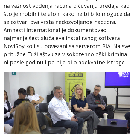
na važnost vođenja računa o čuvanju uređaja kao
što je mobilni telefon, kako ne bi bilo moguće da
se ostvari ova vrsta nedozvoljenog nadzora.
Amnesti International je dokumentovao
najmanje šest slučajeva instaliranog softvera
NoviSpy koji su povezani sa serverom BIA. Na sve
pritužbe Tužilaštvu za visokotehnološki kriminal
ni posle godinu i po nije bilo adekvatne istrage.