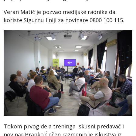
Veran Matić je pozvao medijske radnike da
koriste Sigurnu liniji za novinare 0800 100 115.
Tokom prvog dela treninga iskusni predavač i
novinar Branko Čečen razmenio je iskustva iz