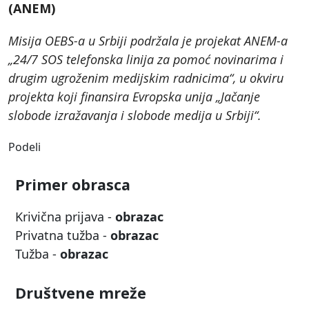
(ANEM)
Misija OEBS-a u Srbiji podržala je projekat ANEM-a
„24/7 SOS telefonska linija za pomoć novinarima i
drugim ugroženim medijskim radnicima“, u okviru
projekta koji finansira Evropska unija „Jačanje
slobode izražavanja i slobode medija u Srbiji“.
Podeli
Primer obrasca
Krivična prijava -
obrazac
Privatna tužba -
obrazac
Tužba -
obrazac
Društvene mreže