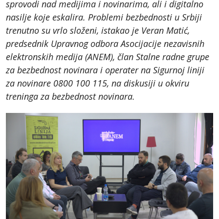
sprovodi nad medijima i novinarima, ali i digitalno
nasilje koje eskalira. Problemi bezbednosti u Srbiji
trenutno su vrlo složeni, istakao je Veran Matić,
predsednik Upravnog odbora Asocijacije nezavisnih
elektronskih medija (ANEM), član Stalne radne grupe
za bezbednost novinara i operater na Sigurnoj liniji
za novinare 0800 100 115, na diskusiji u okviru
treninga za bezbednost novinara.