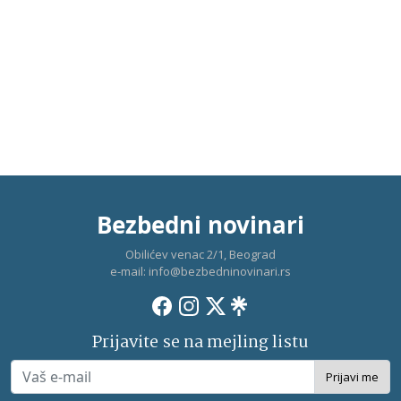
Bezbedni novinari
Obilićev venac 2/1, Beograd
e-mail:
info@bezbedninovinari.rs
Prijavite se na mejling listu
Prijavi me