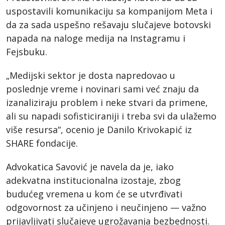
uspostavili komunikaciju sa kompanijom Meta i
da za sada uspešno rešavaju slučajeve botovski
napada na naloge medija na Instagramu i
Fejsbuku.
„Medijski sektor je dosta napredovao u
poslednje vreme i novinari sami već znaju da
izanaliziraju problem i neke stvari da primene,
ali su napadi sofisticiraniji i treba svi da ulažemo
više resursa“, ocenio je Danilo Krivokapić iz
SHARE fondacije.
Advokatica Savović je navela da je, iako
adekvatna institucionalna izostaje, zbog
budućeg vremena u kom će se utvrđivati
odgovornost za učinjeno i neučinjeno — važno
prijavljivati slučajeve ugrožavanja bezbednosti.