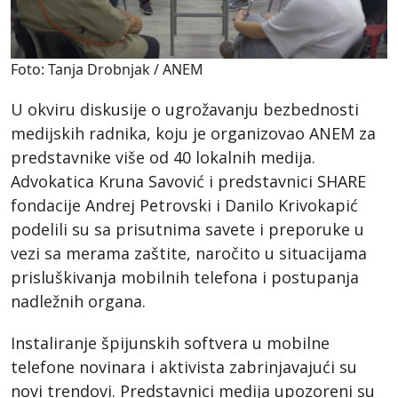
Foto: Tanja Drobnjak / ANEM
U okviru diskusije o ugrožavanju bezbednosti
medijskih radnika, koju je organizovao ANEM za
predstavnike više od 40 lokalnih medija.
Advokatica Kruna Savović i predstavnici SHARE
fondacije Andrej Petrovski i Danilo Krivokapić
podelili su sa prisutnima savete i preporuke u
vezi sa merama zaštite, naročito u situacijama
prisluškivanja mobilnih telefona i postupanja
nadležnih organa.
Instaliranje špijunskih softvera u mobilne
telefone novinara i aktivista zabrinjavajući su
novi trendovi. Predstavnici medija upozoreni su