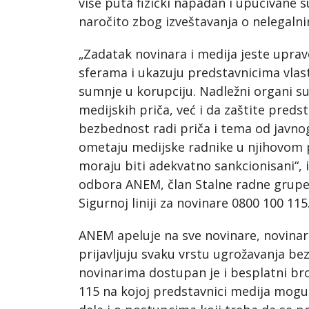
više puta fizički napadan i upućivane 
naročito zbog izveštavanja o nelegaln
„Zadatak novinara i medija jeste upra
sferama i ukazuju predstavnicima vlast
sumnje u korupciju. Nadležni organi s
medijskih priča, već i da zaštite predst
bezbednost radi priča i tema od javnog
ometaju medijske radnike u njihovom p
moraju biti adekvatno sankcionisani“, 
odbora ANEM, član Stalne radne grupe
Sigurnoj liniji za novinare 0800 100 115
ANEM apeluje na sve novinare, novinar
prijavljuju svaku vrstu ugrožavanja b
novinarima dostupan je i besplatni bro
115 na kojoj predstavnici medija mog