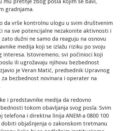
su mu pretnje zbog posla kojim se bavi,
im gradnjama.
vo da vrše kontrolnu ulogu u svim društvenim
i na sve potencijalne nezakonite aktivnosti i
u zato dužni ne samo da reaguju na osnovu
avnike medija koji se izlažu riziku po svoju
 interesa. Istovremeno, svi počinioci koji
oslu ili ugrožavaju njihovu bezbednost
izjavio je Veran Matić, predsednik Upravnog
 za bezbednost novinara i operater na
.
ke i predstavnike medija da redovno
ezbednosti tokom obavljanja svog posla. Svim
j telefona i direktna linija ANEM-a 0800 100
u dobiti objašnjenja o zakonskom tretmanu