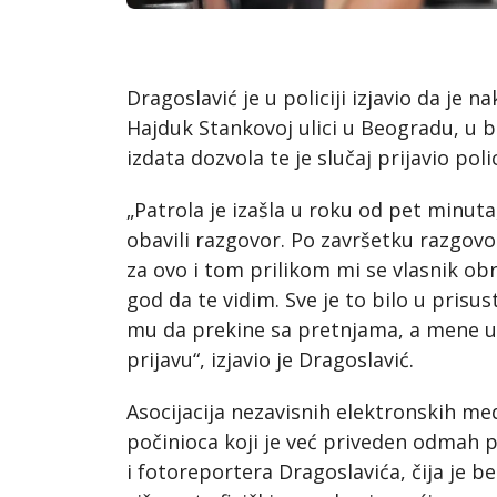
Dragoslavić je u policiji izjavio da je 
Hajduk Stankovoj ulici u Beogradu, u bl
izdata dozvola te je slučaj prijavio polici
„Patrola je izašla u roku od pet minuta
obavili razgovor. Po završetku razgovo
za ovo i tom prilikom mi se vlasnik ob
god da te vidim. Sve je to bilo u prisus
mu da prekine sa pretnjama, a mene up
prijavu“, izjavio je Dragoslavić.
Asocijacija nezavisnih elektronskih m
počinioca koji je već priveden odmah p
i fotoreportera Dragoslavića, čija je 