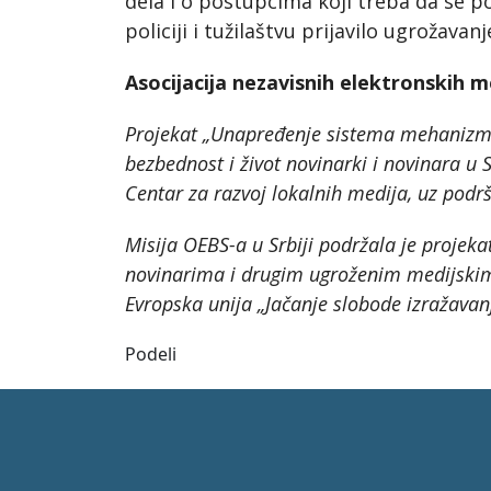
dela i o postupcima koji treba da se p
policiji i tužilaštvu prijavilo ugrožava
Asocijacija nezavisnih elektronskih 
Projekat „Unapređenje sistema mehanizma 
bezbednost i život novinarki i novinara u 
Centar za razvoj lokalnih medija, uz podr
Misija OEBS-a u Srbiji podržala je projek
novinarima i drugim ugroženim medijskim 
Evropska unija „Jačanje slobode izražavanj
Podeli