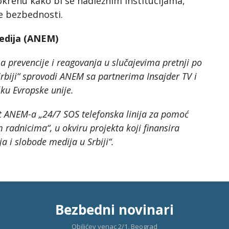
okrenu kako bi se nadležnim institucijama,
nje bezbednosti.
medija (ANEM)
prevencije i reagovanja u slučajevima pretnji po
Srbiji“ sprovodi ANEM sa partnerima Insajder TV i
šku Evropske unije.
at ANEM-a „24/7 SOS telefonska linija za pomoć
radnicima“, u okviru projekta koji finansira
a i slobode medija u Srbiji“.
Bezbedni novinari
Obilićev venac 2/1, Beograd