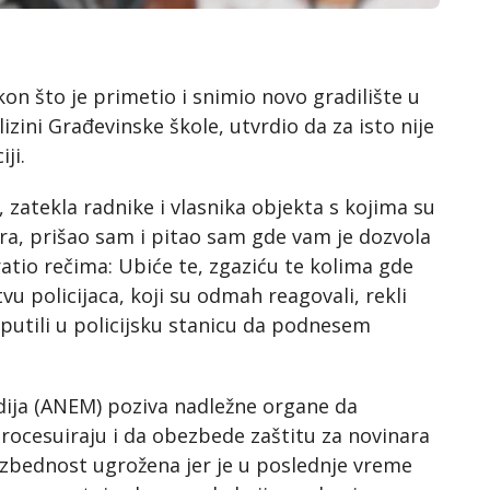
nakon što je primetio i snimio novo gradilište u
izini Građevinske škole, utvrdio da za isto nije
ji.
, zatekla radnike i vlasnika objekta s kojima su
ra, prišao sam i pitao sam gde vam je dozvola
ratio rečima: Ubiće te, zgaziću te kolima gde
tvu policijaca, koji su odmah reagovali, rekli
utili u policijsku stanicu da podnesem
edija (ANEM) poziva nadležne organe da
rocesuiraju i da obezbede zaštitu za novinara
bezbednost ugrožena jer je u poslednje vreme