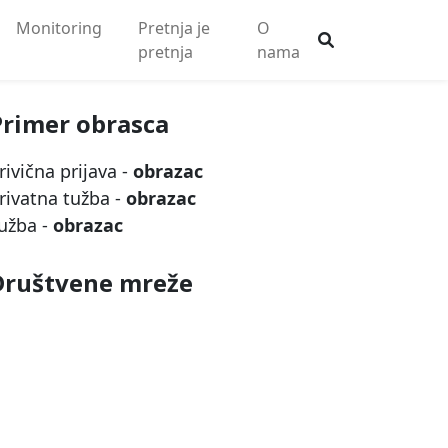
Monitoring
Pretnja je
O
pretnja
nama
Primer obrasca
rivična prijava -
obrazac
rivatna tužba -
obrazac
užba -
obrazac
Društvene mreže