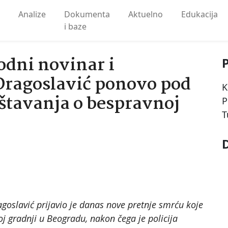
Analize
Dokumenta
Aktuelno
Edukacija
i baze
dni novinar i
Dragoslavić ponovo pod
K
štavanja o bespravnoj
P
T
goslavić prijavio je danas nove pretnje smrću koje
j gradnji u Beogradu, nakon čega je policija