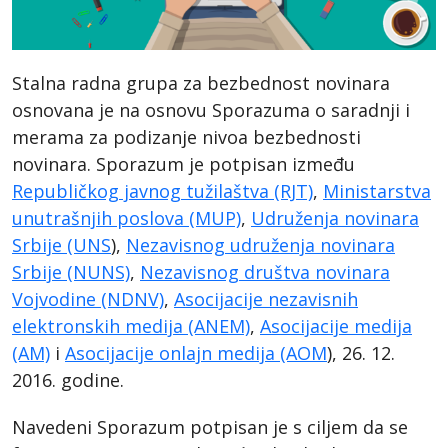
Stalna radna grupa za bezbednost novinara
osnovana je na osnovu Sporazuma o saradnji i
merama za podizanje nivoa bezbednosti
novinara. Sporazum je potpisan između
Republičkog javnog tužilaštva (RJT)
,
Ministarstva
unutrašnjih poslova (MUP)
,
Udruženja novinara
Srbije (UNS
),
Nezavisnog udruženja novinara
Srbije (NUNS)
,
Nezavisnog društva novinara
Vojvodine (NDNV)
,
Asocijacije nezavisnih
elektronskih medija (ANEM)
,
Asocijacije medija
(AM)
i
Asocijacije onlajn medija (AOM
), 26. 12.
2016. godine.
Navedeni Sporazum potpisan je s ciljem da se