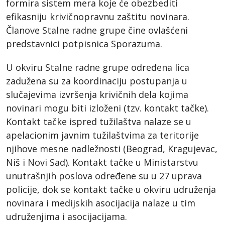
formira sistem mera koje će obezbediti
efikasniju krivičnopravnu zaštitu novinara.
Članove Stalne radne grupe čine ovlašćeni
predstavnici potpisnica Sporazuma.
U okviru Stalne radne grupe određena lica
zadužena su za koordinaciju postupanja u
slučajevima izvršenja krivičnih dela kojima
novinari mogu biti izloženi (tzv. kontakt tačke).
Kontakt tačke ispred tužilaštva nalaze se u
apelacionim javnim tužilaštvima za teritorije
njihove mesne nadležnosti (Beograd, Kragujevac,
Niš i Novi Sad). Kontakt tačke u Ministarstvu
unutrašnjih poslova određene su u 27 uprava
policije, dok se kontakt tačke u okviru udruženja
novinara i medijskih asocijacija nalaze u tim
udruženjima i asocijacijama.