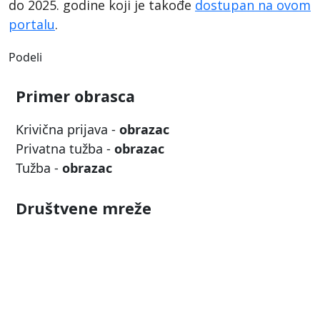
do 2025. godine koji je takođe
dostupan na ovom
portalu
.
Podeli
Primer obrasca
Krivična prijava -
obrazac
Privatna tužba -
obrazac
Tužba -
obrazac
Društvene mreže