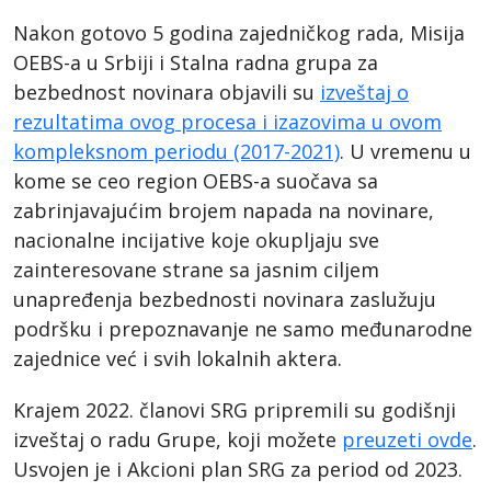
Nakon gotovo 5 godina zajedničkog rada, Misija
OEBS-a u Srbiji i Stalna radna grupa za
bezbednost novinara objavili su
izveštaj o
rezultatima ovog procesa i izazovima u ovom
kompleksnom periodu (2017-2021)
. U vremenu u
kome se ceo region OEBS-a suočava sa
zabrinjavajućim brojem napada na novinare,
nacionalne incijative koje okupljaju sve
zainteresovane strane sa jasnim ciljem
unapređenja bezbednosti novinara zaslužuju
podršku i prepoznavanje ne samo međunarodne
zajednice već i svih lokalnih aktera.
Krajem 2022. članovi SRG pripremili su godišnji
izveštaj o radu Grupe, koji možete
preuzeti ovde
.
Usvojen je i Akcioni plan SRG za period od 2023.