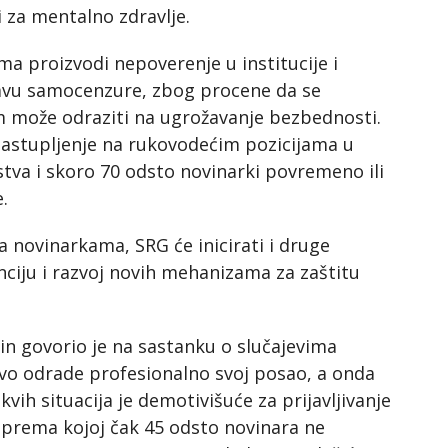
i za mentalno zdravlje.
ma proizvodi nepoverenje u institucije i
ojavu samocenzure, zbog procene da se
 može odraziti na ugrožavanje bezbednosti.
zastupljenje na rukovodećim pozicijama u
tva i skoro 70 odsto novinarki povremeno ili
e.
 novinarkama, SRG će inicirati i druge
nciju i razvoj novih mehanizama za zaštitu
n govorio je na sastanku o slučajevima
aštvo odrade profesionalno svoj posao, a onda
vih situacija je demotivišuće za prijavljivanje
 prema kojoj čak 45 odsto novinara ne