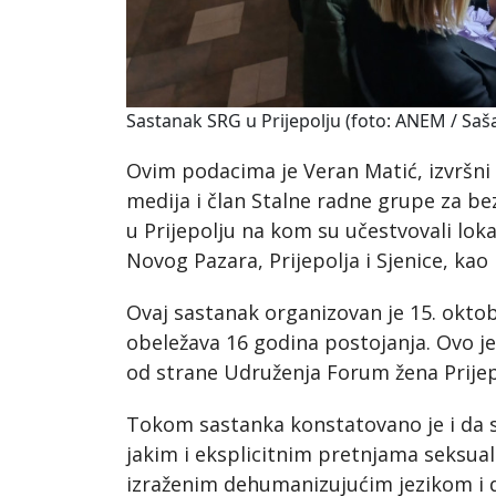
Sastanak SRG u Prijepolju (foto: ANEM / Saš
Ovim podacima je Veran Matić, izvršni 
medija i član Stalne radne grupe za b
u Prijepolju na kom su učestvovali loka
Novog Pazara, Prijepolja i Sjenice, kao 
Ovaj sastanak organizovan je 15. oktob
obeležava 16 godina postojanja. Ovo je 
od strane Udruženja Forum žena Prijep
Tokom sastanka konstatovano je i da 
jakim i eksplicitnim pretnjama seksual
izraženim dehumanizujućim jezikom i 