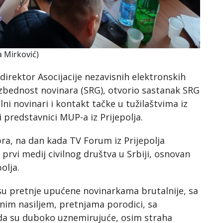
a Mirković)
direktor Asocijacije nezavisnih elektronskih
ezbednost novinara (SRG), otvorio sastanak SRG
lni novinari i kontakt tačke u tužilaštvima iz
i predstavnici MUP-a iz Prijepolja.
ra, na dan kada TV Forum iz Prijepolja
prvi medij civilnog društva u Srbiji, osnovan
olja.
su pretnje upućene novinarkama brutalnije, sa
nim nasiljem, pretnjama porodici, sa
da su duboko uznemirujuće, osim straha