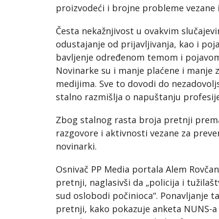
proizvodeći i brojne probleme vezane 
Česta nekažnjivost u ovakvim slučajevi
odustajanje od prijavljivanja, kao i p
bavljenje određenom temom i pojavom
Novinarke su i manje plaćene i manje 
medijima. Sve to dovodi do nezadovoljs
stalno razmišlja o napuštanju profesij
Zbog stalnog rasta broja pretnji prema
razgovore i aktivnosti vezane za preve
novinarki.
Osnivač PP Media portala Alem Rovčani
pretnji, naglasivši da „policija i tužil
sud oslobodi počinioca“. Ponavljanje tak
pretnji, kako pokazuje anketa NUNS-a