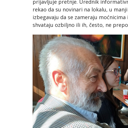
prijavljuje pretnje. Urednik informat
rekao da su novinari na lokalu, u manj
izbegavaju da se zameraju moćnicima i p
shvataju ozbiljno ili ih, često, ne prep