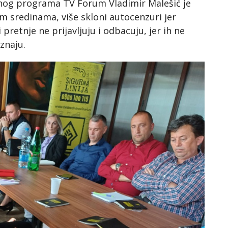
ivnog programa TV Forum Vladimir Malešić je
im sredinama, više skloni autocenzuri jer
retnje ne prijavljuju i odbacuju, jer ih ne
oznaju.