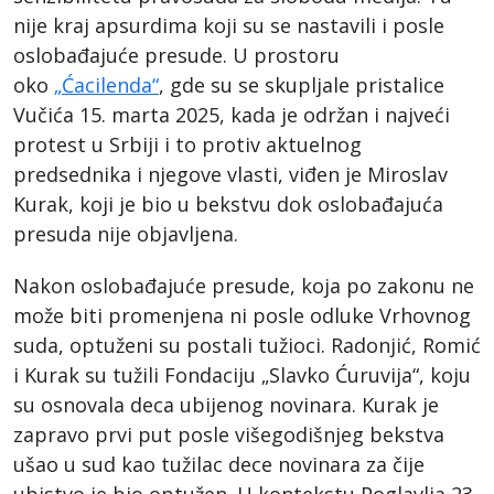
nije kraj apsurdima koji su se nastavili i posle
oslobađajuće presude. U prostoru
oko
„Ćacilenda“
, gde su se skupljale pristalice
Vučića 15. marta 2025, kada je održan i najveći
protest u Srbiji i to protiv aktuelnog
predsednika i njegove vlasti, viđen je Miroslav
Kurak, koji je bio u bekstvu dok oslobađajuća
presuda nije objavljena.
Nakon oslobađajuće presude, koja po zakonu ne
može biti promenjena ni posle odluke Vrhovnog
suda, optuženi su postali tužioci. Radonjić, Romić
i Kurak su tužili Fondaciju „Slavko Ćuruvija“, koju
su osnovala deca ubijenog novinara. Kurak je
zapravo prvi put posle višegodišnjeg bekstva
ušao u sud kao tužilac dece novinara za čije