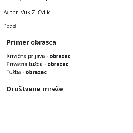
Autor. Vuk Z. Cvijić
Podeli
Primer obrasca
Krivična prijava -
obrazac
Privatna tužba -
obrazac
Tužba -
obrazac
Društvene mreže