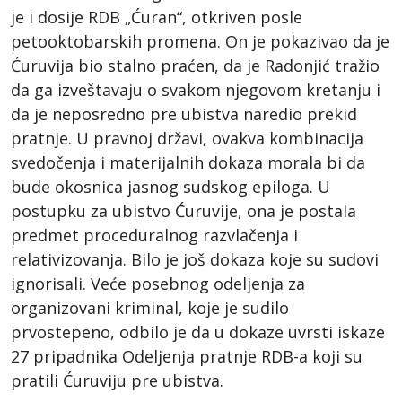
je i dosije RDB „Ćuran“, otkriven posle
petooktobarskih promena. On je pokazivao da je
Ćuruvija bio stalno praćen, da je Radonjić tražio
da ga izveštavaju o svakom njegovom kretanju i
da je neposredno pre ubistva naredio prekid
pratnje. U pravnoj državi, ovakva kombinacija
svedočenja i materijalnih dokaza morala bi da
bude okosnica jasnog sudskog epiloga. U
postupku za ubistvo Ćuruvije, ona je postala
predmet proceduralnog razvlačenja i
relativizovanja. Bilo je još dokaza koje su sudovi
ignorisali. Veće posebnog odeljenja za
organizovani kriminal, koje je sudilo
prvostepeno, odbilo je da u dokaze uvrsti iskaze
27 pripadnika Odeljenja pratnje RDB-a koji su
pratili Ćuruviju pre ubistva.