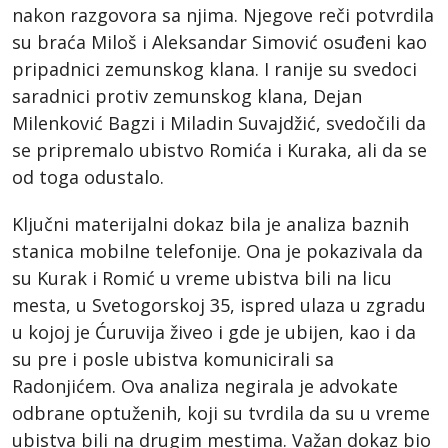
nakon razgovora sa njima. Njegove reči potvrdila
su braća Miloš i Aleksandar Simović osuđeni kao
pripadnici zemunskog klana. I ranije su svedoci
saradnici protiv zemunskog klana, Dejan
Milenković Bagzi i Miladin Suvajdžić, svedočili da
se pripremalo ubistvo Romića i Kuraka, ali da se
od toga odustalo.
Ključni materijalni dokaz bila je analiza baznih
stanica mobilne telefonije. Ona je pokazivala da
su Kurak i Romić u vreme ubistva bili na licu
mesta, u Svetogorskoj 35, ispred ulaza u zgradu
u kojoj je Ćuruvija živeo i gde je ubijen, kao i da
su pre i posle ubistva komunicirali sa
Radonjićem. Ova analiza negirala je advokate
odbrane optuženih, koji su tvrdila da su u vreme
ubistva bili na drugim mestima. Važan dokaz bio