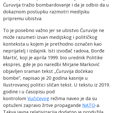
Ćuruvija tražio bombardovanje i da je odbio da u
dokaznom postupku razmotri medijsku
pripremu ubistva.
To je posebno važno jer se ubistvo Ćuruvije ne
može razumeti izvan medijskog i političkog
konteksta u kojem je prethodno označen kao
neprijatelj i izdajnik. Isti izvođač radova, Đorđe
Martić, koji je aprila 1999. bio urednik Politike
ekspres, gde je po naredbi Mirjane Marković
objavljen sraman tekst „Ćuruvija dočekao
bombe“, napisao je 20 godina kasnije u
Ilustrovanoj politici sličan tekst. U tekstu iz 2019.
godine i u časopisu pod
kontrolom
Vučićevog
režima naveo je da su
optuženi zapravo žrtve propagande
NATO
-a.
Takva javna relativizacija dodatno je produžila