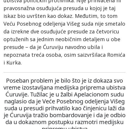
ubistva političkih protivnika. Nije prihvaćena ni
pravosnažna osuđujuća presuda u kojoj je taj
iskaz bio uvršten kao dokaz. Međutim, to tom
Veću Posebnog odeljenja Višeg suda nije smetalo
da izrekne dve osuđujuće presude za četvoricu
optuženih sa jednim neobičnim detaljem u obe
presude – da je Ćuruviju navodno ubila i
nepoznata treća osoba, osim saizvršilaca Romića
i Kurka.
Poseban problem je bilo što je iz dokaza svo
vreme izostavljana medijska priprema ubistva
Ćuruvije. Tužilac je u žalbi Apelacionom sudu
naglasio da je Veće Posebnog odeljenja Višeg
suda u presudi prihvatilo kao činjenicu laži da
je Ćuruvija tražio bombardovanje i da je odbio
da u dokaznom postupku razmotri medijsku
pripremu ubistva