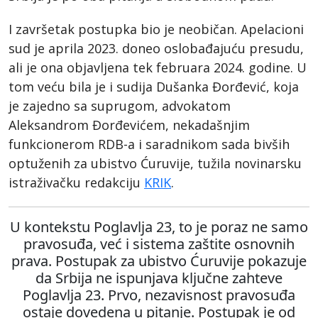
I završetak postupka bio je neobičan. Apelacioni
sud je aprila 2023. doneo oslobađajuću presudu,
ali je ona objavljena tek februara 2024. godine. U
tom veću bila je i sudija Dušanka Đorđević, koja
je zajedno sa suprugom, advokatom
Aleksandrom Đorđevićem, nekadašnjim
funkcionerom RDB-a i saradnikom sada bivših
optuženih za ubistvo Ćuruvije, tužila novinarsku
istraživačku redakciju
KRIK
.
U kontekstu Poglavlja 23, to je poraz ne samo
pravosuđa, već i sistema zaštite osnovnih
prava. Postupak za ubistvo Ćuruvije pokazuje
da Srbija ne ispunjava ključne zahteve
Poglavlja 23. Prvo, nezavisnost pravosuđa
ostaje dovedena u pitanje. Postupak je od