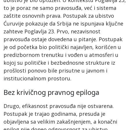
ubistvo je bio optužen. U kontekstu Poglavlja 23,
to je poraz ne samo pravosuđa, već i sistema
zaštite osnovnih prava. Postupak za ubistvo
Ćuruvije pokazuje da Srbija ne ispunjava ključne
zahteve Poglavlja 23. Prvo, nezavisnost
pravosuđa ostaje dovedena u pitanje. Postupak
je od početka bio politički najavljen, korišćen u
predizbornom trenutku i vođen u atmosferi u
kojoj su političke i bezbednosne strukture iz
prošlosti ponovo bile prisutne u javnom i
institucionalnom prostoru.
Bez krivičnog pravnog epiloga
Drugo, efikasnost pravosuđa nije ostvarena.
Postupak je trajao godinama, presuda je
objavljena sa velikim zakašnjenjem, a konačni
epilog nije doneo odgovornost za ubistvo