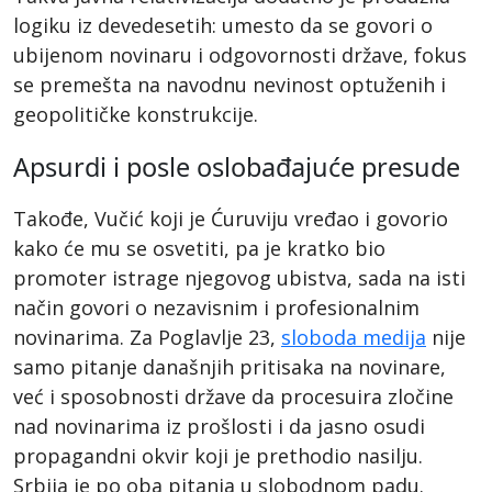
logiku iz devedesetih: umesto da se govori o
ubijenom novinaru i odgovornosti države, fokus
se premešta na navodnu nevinost optuženih i
geopolitičke konstrukcije.
Apsurdi i posle oslobađajuće presude
Takođe, Vučić koji je Ćuruviju vređao i govorio
kako će mu se osvetiti, pa je kratko bio
promoter istrage njegovog ubistva, sada na isti
način govori o nezavisnim i profesionalnim
novinarima. Za Poglavlje 23,
sloboda medija
nije
samo pitanje današnjih pritisaka na novinare,
već i sposobnosti države da procesuira zločine
nad novinarima iz prošlosti i da jasno osudi
propagandni okvir koji je prethodio nasilju.
Srbija je po oba pitanja u slobodnom padu.