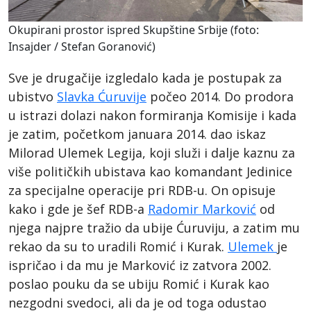
Okupirani prostor ispred Skupštine Srbije (foto:
Insajder / Stefan Goranović)
Sve je drugačije izgledalo kada je postupak za
ubistvo
Slavka Ćuruvije
počeo 2014. Do prodora
u istrazi dolazi nakon formiranja Komisije i kada
je zatim, početkom januara 2014. dao iskaz
Milorad Ulemek Legija, koji služi i dalje kaznu za
više političkih ubistava kao komandant Jedinice
za specijalne operacije pri RDB-u. On opisuje
kako i gde je šef RDB-a
Radomir Marković
od
njega najpre tražio da ubije Ćuruviju, a zatim mu
rekao da su to uradili Romić i Kurak.
Ulemek
je
ispričao i da mu je Marković iz zatvora 2002.
poslao pouku da se ubiju Romić i Kurak kao
nezgodni svedoci, ali da je od toga odustao