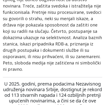
novinara. Treće, zaštita svedoka i istražitelja nije
funkcionisala. Pretnje nisu procesuirane, svedoci
su govorili o strahu, neki su menjali iskaze, a
država nije pokazala sposobnost da zaštiti one
koji su radili na slučaju. Četvrto, postupanje sa
dokazima ukazuje na selektivnost. Analiza baznih
stanica, iskazi pripadnika RDB-a, priznanja iz
drugih postupaka i dokumenti službe ili su
osporavani, ili nisu prihvaćeni, ili su zanemareni.
Peto, sloboda medija nije zaštićena ni simbolički
ni pravno.
U 2025. godini, prema podacima Nezavisnog
udruženja novinara Srbije, dostignut je rekord
od 113 stvarnih napada i 124 ozbiljnih pretnji
upućenih novinarima, a čini se da će ove