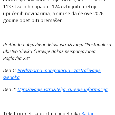
113 stvarnih napada i 124 ozbiljnih pretnji
upućenih novinarima, a čini se da će ove 2026.
godine opet biti premašen.
Prethodno objavljeni delovi istraživanja "Postupak za
ubistvo Slavka Ćuruvije dokaz neispunjavanja
Poglavlja 23"
Deo 1:
Predizborna manipulacija i zastrašivanje
svedoka
Deo 2:
Ugrožavanje istražitelja, curenje informacija
Tekst prenet sa portala nedeljnika
Radar
.