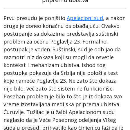
Prvu presudu je poništio
Apelacioni sud
, a nakon
druge je doneo konačnu oslobađajuću. Ovakvo
postupanje sa dokazima predstavlja suštinski
problem za ocenu Poglavlja 23. Formalno,
postupak je vođen. Suštinski, sud je odbijao da
razmotri niz dokaza koji su mogli da osvetle
kontekst i mehanizam ubistva. Ishod tog
postupka pokazuje da Srbija nije položila test
koje nameće Poglavlje 23. Ne zato što dokaza
nije bilo, već zato što sistem ne funkcioniše.
Poseban problem je bilo to što je iz dokaza svo
vreme izostavljana medijska priprema ubistva
Ćuruvije. Tužilac je u žalbi Apelacionom sudu
naglasio da je Veće Posebnog odeljenja Višeg
suda u presudi prihvatilo kao činjenicu laži da je