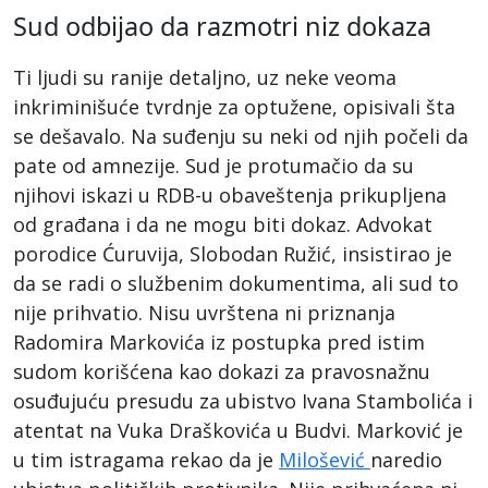
Sud odbijao da razmotri niz dokaza
Ti ljudi su ranije detaljno, uz neke veoma
inkriminišuće tvrdnje za optužene, opisivali šta
se dešavalo. Na suđenju su neki od njih počeli da
pate od amnezije. Sud je protumačio da su
njihovi iskazi u RDB-u obaveštenja prikupljena
od građana i da ne mogu biti dokaz. Advokat
porodice Ćuruvija, Slobodan Ružić, insistirao je
da se radi o službenim dokumentima, ali sud to
nije prihvatio. Nisu uvrštena ni priznanja
Radomira Markovića iz postupka pred istim
sudom korišćena kao dokazi za pravosnažnu
osuđujuću presudu za ubistvo Ivana Stambolića i
atentat na Vuka Draškovića u Budvi. Marković je
u tim istragama rekao da je
Milošević
naredio