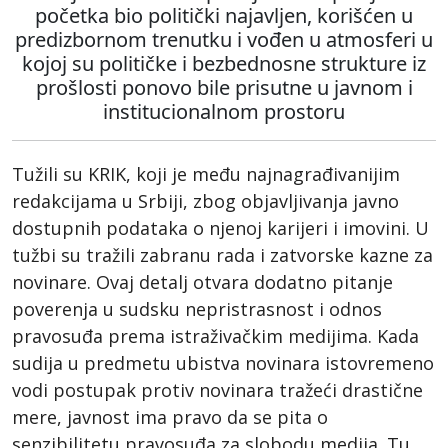
početka bio politički najavljen, korišćen u
predizbornom trenutku i vođen u atmosferi u
kojoj su političke i bezbednosne strukture iz
prošlosti ponovo bile prisutne u javnom i
institucionalnom prostoru
Tužili su KRIK, koji je među najnagrađivanijim
redakcijama u Srbiji, zbog objavljivanja javno
dostupnih podataka o njenoj karijeri i imovini. U
tužbi su tražili zabranu rada i zatvorske kazne za
novinare. Ovaj detalj otvara dodatno pitanje
poverenja u sudsku nepristrasnost i odnos
pravosuđa prema istraživačkim medijima. Kada
sudija u predmetu ubistva novinara istovremeno
vodi postupak protiv novinara tražeći drastične
mere, javnost ima pravo da se pita o
senzibilitetu pravosuđa za slobodu medija. Tu