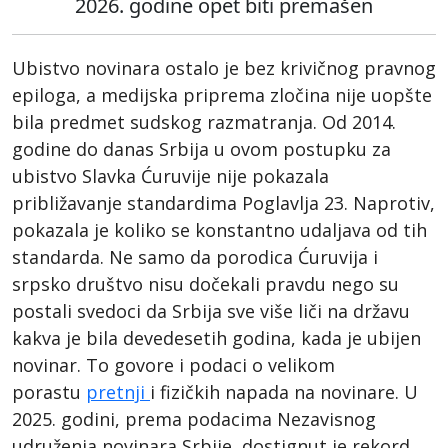
2026. godine opet biti premašen
Ubistvo novinara ostalo je bez krivičnog pravnog
epiloga, a medijska priprema zločina nije uopšte
bila predmet sudskog razmatranja. Od 2014.
godine do danas Srbija u ovom postupku za
ubistvo Slavka Ćuruvije nije pokazala
približavanje standardima Poglavlja 23. Naprotiv,
pokazala je koliko se konstantno udaljava od tih
standarda. Ne samo da porodica Ćuruvija i
srpsko društvo nisu dočekali pravdu nego su
postali svedoci da Srbija sve više liči na državu
kakva je bila devedesetih godina, kada je ubijen
novinar. To govore i podaci o velikom
porastu
pretnji
i fizičkih napada na novinare. U
2025. godini, prema podacima Nezavisnog
udruženja novinara Srbije, dostignut je rekord