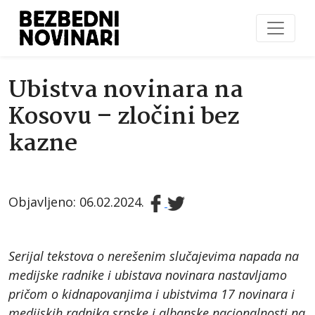
Ubistva novinara na
Kosovu – zločini bez
kazne
Objavljeno: 06.02.2024.
Serijal tekstova o nerešenim slučajevima napada na
medijske radnike i ubistava novinara nastavljamo
pričom o kidnapovanjima i ubistvima 17 novinara i
medijskih radnika srpske i albanske nacionalnosti na