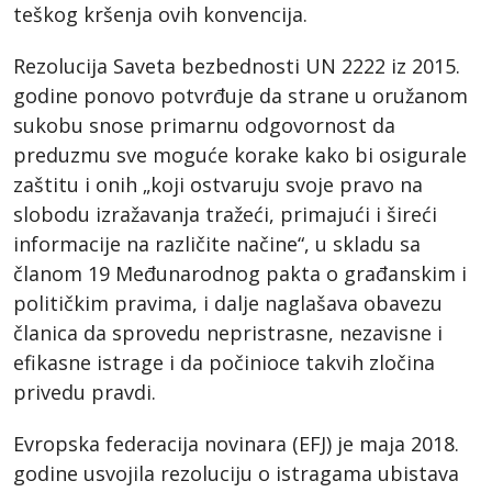
teškog kršenja ovih konvencija.
Rezolucija Saveta bezbednosti UN 2222 iz 2015.
godine ponovo potvrđuje da strane u oružanom
sukobu snose primarnu odgovornost da
preduzmu sve moguće korake kako bi osigurale
zaštitu i onih „koji ostvaruju svoje pravo na
slobodu izražavanja tražeći, primajući i šireći
informacije na različite načine“, u skladu sa
članom 19 Međunarodnog pakta o građanskim i
političkim pravima, i dalje naglašava obavezu
članica da sprovedu nepristrasne, nezavisne i
efikasne istrage i da počinioce takvih zločina
privedu pravdi.
Evropska federacija novinara (EFJ) je maja 2018.
godine usvojila rezoluciju o istragama ubistava