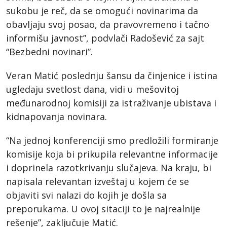
sukobu je reč, da se omogući novinarima da
obavljaju svoj posao, da pravovremeno i tačno
informišu javnost”, podvlači Radošević za sajt
“Bezbedni novinari”.
Veran Matić poslednju šansu da činjenice i istina
ugledaju svetlost dana, vidi u mešovitoj
međunarodnoj komisiji za istraživanje ubistava i
kidnapovanja novinara.
“Na jednoj konferenciji smo predložili formiranje
komisije koja bi prikupila relevantne informacije
i doprinela razotkrivanju slučajeva. Na kraju, bi
napisala relevantan izveštaj u kojem će se
objaviti svi nalazi do kojih je došla sa
preporukama. U ovoj sitaciji to je najrealnije
rešenje”, zaključuje Matić.