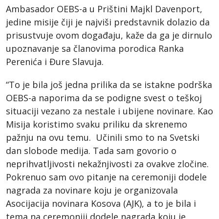
Ambasador OEBS-a u Prištini Majkl Davenport,
jedine misije čiji je najviši predstavnik dolazio da
prisustvuje ovom događaju, kaže da ga je dirnulo
upoznavanje sa članovima porodica Ranka
Perenića i Đure Slavuja.
“To je bila još jedna prilika da se istakne podrška
OEBS-a naporima da se podigne svest o teškoj
situaciji vezano za nestale i ubijene novinare. Kao
Misija koristimo svaku priliku da skrenemo
pažnju na ovu temu. Učinili smo to na Svetski
dan slobode medija. Tada sam govorio o
neprihvatljivosti nekažnjivosti za ovakve zločine.
Pokrenuo sam ovo pitanje na ceremoniji dodele
nagrada za novinare koju je organizovala
Asocijacija novinara Kosova (AJK), a to je bila i
tema na ceremoniji dodele nagrada koju je