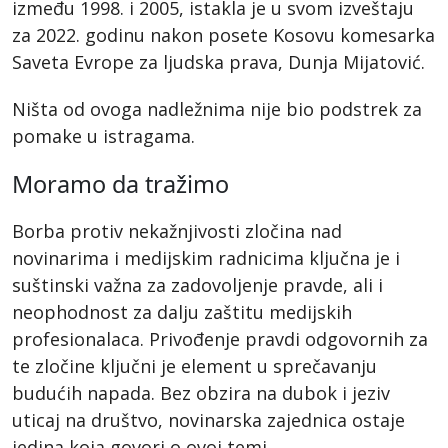
između 1998. i 2005, istakla je u svom izveštaju
za 2022. godinu nakon posete Kosovu komesarka
Saveta Evrope za ljudska prava, Dunja Mijatović.
Ništa od ovoga nadležnima nije bio podstrek za
pomake u istragama.
Moramo da tražimo
Borba protiv nekažnjivosti zločina nad
novinarima i medijskim radnicima ključna je i
suštinski važna za zadovoljenje pravde, ali i
neophodnost za dalju zaštitu medijskih
profesionalaca. Privođenje pravdi odgovornih za
te zločine ključni je element u sprečavanju
budućih napada. Bez obzira na dubok i jeziv
uticaj na društvo, novinarska zajednica ostaje
jedina koja govori o ovoj temi.