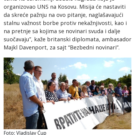
organizovao UNS na Kosovu. Misija će nastaviti
da skreće pažnju na ovo pitanje, naglašavajući
stalnu važnost borbe protiv nekažnjivosti, kao i
na pretnje sa kojima se novinari svuda i dalje
suočavaju”, kaže britanski diplomata, ambasador
Majkl Davenport, za sajt “Bezbedni novinari”.
Foto: Vladislav Ćup