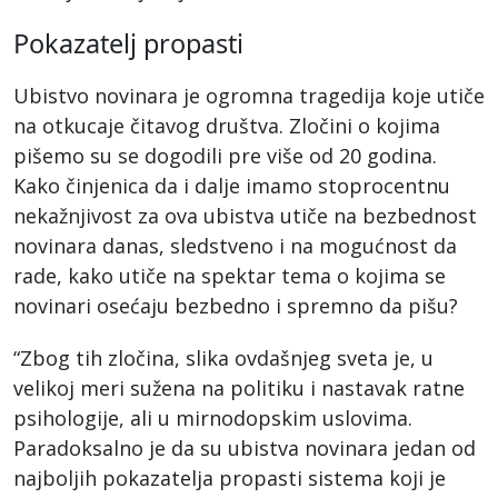
Pokazatelj propasti
Ubistvo novinara je ogromna tragedija koje utiče
na otkucaje čitavog društva. Zločini o kojima
pišemo su se dogodili pre više od 20 godina.
Kako činjenica da i dalje imamo stoprocentnu
nekažnjivost za ova ubistva utiče na bezbednost
novinara danas, sledstveno i na mogućnost da
rade, kako utiče na spektar tema o kojima se
novinari osećaju bezbedno i spremno da pišu?
“Zbog tih zločina, slika ovdašnjeg sveta je, u
velikoj meri sužena na politiku i nastavak ratne
psihologije, ali u mirnodopskim uslovima.
Paradoksalno je da su ubistva novinara jedan od
najboljih pokazatelja propasti sistema koji je