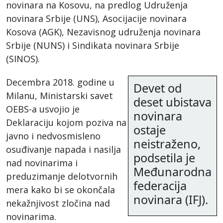
novinara na Kosovu, na predlog Udruženja
novinara Srbije (UNS), Asocijacije novinara
Kosova (AGK), Nezavisnog udruženja novinara
Srbije (NUNS) i Sindikata novinara Srbije
(SINOS).
Decembra 2018. godine u
Devet od
Milanu, Ministarski savet
deset ubistava
OEBS-a usvojio je
novinara
Deklaraciju kojom poziva na
ostaje
javno i nedvosmisleno
neistraženo,
osuđivanje napada i nasilja
podsetila je
nad novinarima i
Međunarodna
preduzimanje delotvornih
federacija
mera kako bi se okončala
novinara (IFJ).
nekažnjivost zločina nad
novinarima.