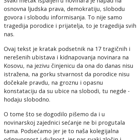
Svaki metak ispaljen u novinara je napad na
osnovna ljudska prava, demokratiju, slobodu
govora i slobodu informisanja. To nije samo
tragedija porodice i prijatelja, to je tragedija svih
nas.
Ovaj tekst je kratak podsetnik na 17 tragičnih i
nerešenih ubistava i kidnapovanja novinara na
Kosovu, na jezivu činjenicu da ona do danas nisu
istražena, na gorku stvarnost da porodice nisu
dočekale pravdu, na groznu i opasnu
konstataciju da su ubice na slobodi, tu negde -
hodaju slobodno.
O tome što se dogodilo pišemo da i u
novinarskoj zajednici sećanje ne bi progutala
tama. Podsećamo jer je to naša kolegijalna
odgovornost i dužnost, jer nas svaki zločin i