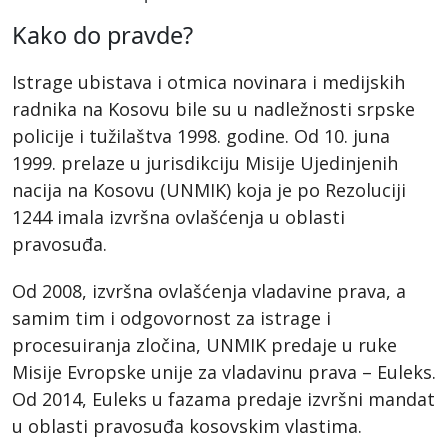
Kako do pravde?
Istrage ubistava i otmica novinara i medijskih
radnika na Kosovu bile su u nadležnosti srpske
policije i tužilaštva 1998. godine. Od 10. juna
1999. prelaze u jurisdikciju Misije Ujedinjenih
nacija na Kosovu (UNMIK) koja je po Rezoluciji
1244 imala izvršna ovlašćenja u oblasti
pravosuđa.
Od 2008, izvršna ovlašćenja vladavine prava, a
samim tim i odgovornost za istrage i
procesuiranja zločina, UNMIK predaje u ruke
Misije Evropske unije za vladavinu prava – Euleks.
Od 2014, Euleks u fazama predaje izvršni mandat
u oblasti pravosuđa kosovskim vlastima.