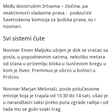
Među dvostrukim žrtvama – zločina, pa
neaktivnosti vladavine prava - podvućiće
Savetodavna komisija za ljudska prava, su i
novinari.
Svi sistemi ćute
Novinar Enver Maljoku ubijen je dok se vraćao sa
posla, u popodnevnim satima, nekoliko metara
od stana u prizemlju bloka u Sunčevom bregu u
kom je živeo. Preminuo je ubrzo u bolnici u
Prištini.
Novinar Marjan Melonaši, posle polučasovne
emisije koja je trajala od 13.30 do 14 sati, ušao je
u narandžasti taksi preko puta zgrade radija i od
tada mu se gubi svaki trag.