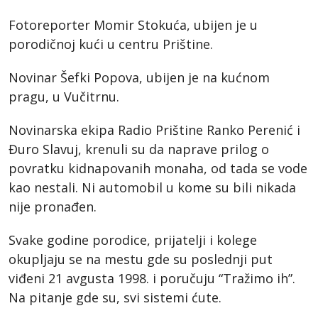
Fotoreporter Momir Stokuća, ubijen je u
porodičnoj kući u centru Prištine.
Novinar Šefki Popova, ubijen je na kućnom
pragu, u Vučitrnu.
Novinarska ekipa Radio Prištine Ranko Perenić i
Đuro Slavuj, krenuli su da naprave prilog o
povratku kidnapovanih monaha, od tada se vode
kao nestali. Ni automobil u kome su bili nikada
nije pronađen.
Svake godine porodice, prijatelji i kolege
okupljaju se na mestu gde su poslednji put
viđeni 21 avgusta 1998. i poručuju “Tražimo ih”.
Na pitanje gde su, svi sistemi ćute.