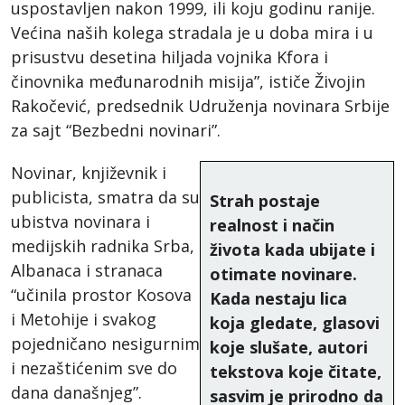
uspostavljen nakon 1999, ili koju godinu ranije.
Većina naših kolega stradala je u doba mira i u
prisustvu desetina hiljada vojnika Kfora i
činovnika međunarodnih misija”, ističe Živojin
Rakočević, predsednik Udruženja novinara Srbije
za sajt “Bezbedni novinari”.
Novinar, književnik i
publicista, smatra da su
Strah postaje
ubistva novinara i
realnost i način
medijskih radnika Srba,
života kada ubijate i
Albanaca i stranaca
otimate novinare.
“učinila prostor Kosova
Kada nestaju lica
i Metohije i svakog
koja gledate, glasovi
pojedničano nesigurnim
koje slušate, autori
i nezaštićenim sve do
tekstova koje čitate,
dana današnjeg”.
sasvim je prirodno da