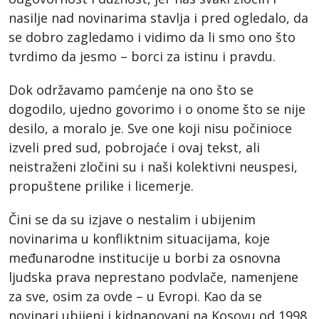
nasilje nad novinarima stavlja i pred ogledalo, da
se dobro zagledamo i vidimo da li smo ono što
tvrdimo da jesmo – borci za istinu i pravdu.
Dok održavamo pamćenje na ono što se
dogodilo, ujedno govorimo i o onome što se nije
desilo, a moralo je. Sve one koji nisu počinioce
izveli pred sud, pobrojaće i ovaj tekst, ali
neistraženi zločini su i naši kolektivni neuspesi,
propuštene prilike i licemerje.
Čini se da su izjave o nestalim i ubijenim
novinarima u konfliktnim situacijama, koje
međunarodne institucije u borbi za osnovna
ljudska prava neprestano podvlače, namenjene
za sve, osim za ovde – u Evropi. Kao da se
novinari ubijeni i kidnapovani na Kosovu od 1998.