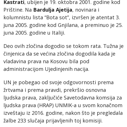
Kastrati
, ubijen je 19. oktobra 2001. godine kod
Prištine. Na
Bardulja Ajetija
, novinara i
kolumnistu lista “Bota sot”, izvršen je atentat 3.
juna 2005. godine kod Gnjilana, a preminuo je 25.
juna 2005. godine u Italiji.
Deo ovih zločina dogodio se tokom rata. Tužna je
činjenica da se većina zločina dogodila kada je
vladavina prava na Kosovu bila pod
administracijom Ujedinjenih nacija.
UN je pobegao od svoje odgovornosti prema
žrtvama i prema pravdi, prekršio osnovna
ljudska prava, zaključiće Savetodavna komsija za
ljudska prava (HRAP) UNMIK-a u svom konačnom
izveštaju iz 2016. godine, nakon što je pregledala
žalbe 233 slučaja prijavljenih toj komisiji.