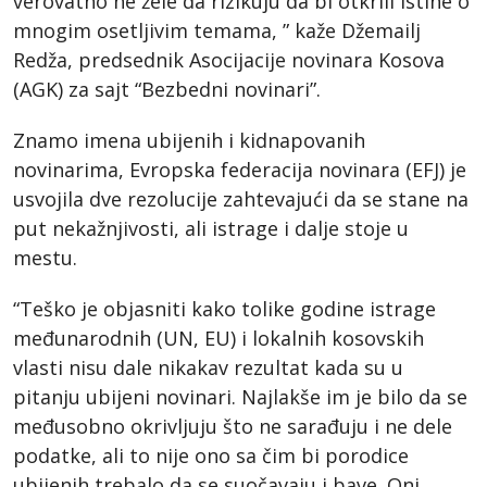
verovatno ne žele da rizikuju da bi otkrili istine o
mnogim osetljivim temama, ” kaže Džemailj
Redža, predsednik Asocijacije novinara Kosova
(AGK) za sajt “Bezbedni novinari”.
Znamo imena ubijenih i kidnapovanih
novinarima, Evropska federacija novinara (EFJ) je
usvojila dve rezolucije zahtevajući da se stane na
put nekažnjivosti, ali istrage i dalje stoje u
mestu.
“Teško je objasniti kako tolike godine istrage
međunarodnih (UN, EU) i lokalnih kosovskih
vlasti nisu dale nikakav rezultat kada su u
pitanju ubijeni novinari. Najlakše im je bilo da se
međusobno okrivljuju što ne sarađuju i ne dele
podatke, ali to nije ono sa čim bi porodice
ubijenih trebalo da se suočavaju i bave. Oni