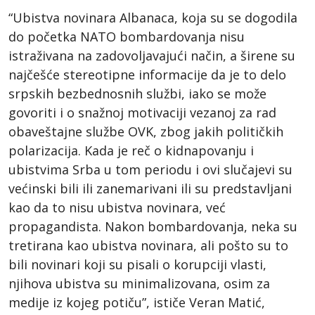
“Ubistva novinara Albanaca, koja su se dogodila
do početka NATO bombardovanja nisu
istraživana na zadovoljavajući način, a širene su
najčešće stereotipne informacije da je to delo
srpskih bezbednosnih službi, iako se može
govoriti i o snažnoj motivaciji vezanoj za rad
obaveštajne službe OVK, zbog jakih političkih
polarizacija. Kada je reč o kidnapovanju i
ubistvima Srba u tom periodu i ovi slučajevi su
većinski bili ili zanemarivani ili su predstavljani
kao da to nisu ubistva novinara, već
propagandista. Nakon bombardovanja, neka su
tretirana kao ubistva novinara, ali pošto su to
bili novinari koji su pisali o korupciji vlasti,
njihova ubistva su minimalizovana, osim za
medije iz kojeg potiču”, ističe Veran Matić,