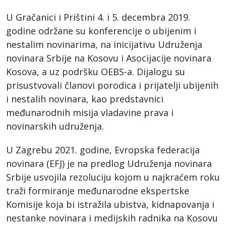
U Gračanici i Prištini 4. i 5. decembra 2019.
godine održane su konferencije o ubijenim i
nestalim novinarima, na inicijativu Udruženja
novinara Srbije na Kosovu i Asocijacije novinara
Kosova, a uz podršku OEBS-a. Dijalogu su
prisustvovali članovi porodica i prijatelji ubijenih
i nestalih novinara, kao predstavnici
međunarodnih misija vladavine prava i
novinarskih udruženja.
U Zagrebu 2021. godine, Evropska federacija
novinara (EFJ) je na predlog Udruženja novinara
Srbije usvojila rezoluciju kojom u najkraćem roku
traži formiranje međunarodne ekspertske
Komisije koja bi istražila ubistva, kidnapovanja i
nestanke novinara i medijskih radnika na Kosovu