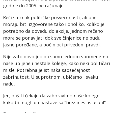
godine do 2005. ne računaju.
Reči su znak političke posvećenosti, ali one
moraju biti izgovorene tako i onoliko, koliko je
potrebno da dovedu do akcije. Jednom rečeno
mora se ponavljati dok sve činjenice ne budu
jasno poređane, a počinioci privedeni pravdi.
Nije zato dovoljno da samo jednom spomenemo
naše ubijene i nestale kolege, kako neki političari
misle. Potrebna je istinska saosećajnost i
zabrinutost. U suprotnom, ubićemo i svaku
nadu.
Jer, baš ti čekaju da zaboravimo naše kolege
kako bi mogli da nastave sa “bussines as usual”.