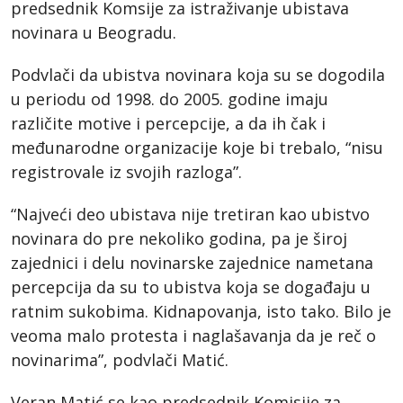
predsednik Komsije za istraživanje ubistava
novinara u Beogradu.
Podvlači da ubistva novinara koja su se dogodila
u periodu od 1998. do 2005. godine imaju
različite motive i percepcije, a da ih čak i
međunarodne organizacije koje bi trebalo, “nisu
registrovale iz svojih razloga”.
“Najveći deo ubistava nije tretiran kao ubistvo
novinara do pre nekoliko godina, pa je široj
zajednici i delu novinarske zajednice nametana
percepcija da su to ubistva koja se događaju u
ratnim sukobima. Kidnapovanja, isto tako. Bilo je
veoma malo protesta i naglašavanja da je reč o
novinarima”, podvlači Matić.
Veran Matić se kao predsednik Komisije za