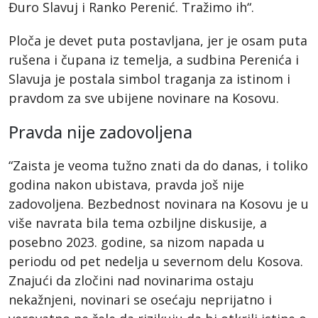
Đuro Slavuj i Ranko Perenić. Tražimo ih“.
Ploča je devet puta postavljana, jer je osam puta
rušena i čupana iz temelja, a sudbina Perenića i
Slavuja je postala simbol traganja za istinom i
pravdom za sve ubijene novinare na Kosovu.
Pravda nije zadovoljena
“Zaista je veoma tužno znati da do danas, i toliko
godina nakon ubistava, pravda još nije
zadovoljena. Bezbednost novinara na Kosovu je u
više navrata bila tema ozbiljne diskusije, a
posebno 2023. godine, sa nizom napada u
periodu od pet nedelja u severnom delu Kosova.
Znajući da zločini nad novinarima ostaju
nekažnjeni, novinari se osećaju neprijatno i