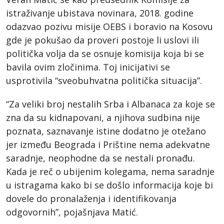
istraživanje ubistava novinara, 2018. godine
odazvao pozivu misije OEBS i boravio na Kosovu
gde je pokušao da proveri postoje li uslovi ili
politička volja da se osnuje komisija koja bi se
bavila ovim zločinima. Toj inicijativi se
usprotivila “sveobuhvatna politička situacija”.
“Za veliki broj nestalih Srba i Albanaca za koje se
zna da su kidnapovani, a njihova sudbina nije
poznata, saznavanje istine dodatno je otežano
jer između Beograda i Prištine nema adekvatne
saradnje, neophodne da se nestali pronađu.
Kada je reč o ubijenim kolegama, nema saradnje
u istragama kako bi se došlo informacija koje bi
dovele do pronalaženja i identifikovanja
odgovornih”, pojašnjava Matić.