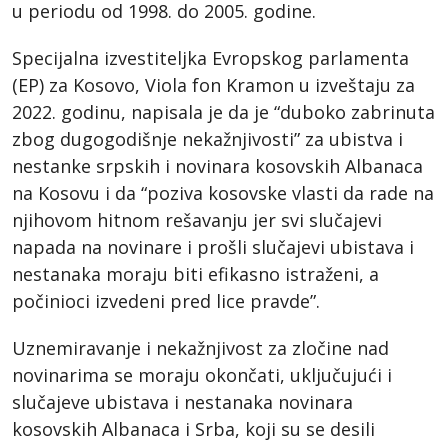
u periodu od 1998. do 2005. godine.
Specijalna izvestiteljka Evropskog parlamenta
(EP) za Kosovo, Viola fon Kramon u izveštaju za
2022. godinu, napisala je da je “duboko zabrinuta
zbog dugogodišnje nekažnjivosti” za ubistva i
nestanke srpskih i novinara kosovskih Albanaca
na Kosovu i da “poziva kosovske vlasti da rade na
njihovom hitnom rešavanju jer svi slučajevi
napada na novinare i prošli slučajevi ubistava i
nestanaka moraju biti efikasno istraženi, a
počinioci izvedeni pred lice pravde”.
Uznemiravanje i nekažnjivost za zločine nad
novinarima se moraju okončati, uključujući i
slučajeve ubistava i nestanaka novinara
kosovskih Albanaca i Srba, koji su se desili