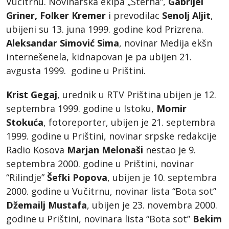
Vučitrnu. Novinarska ekipa „Šterna“,
Gabrijel
Griner, Folker Kremer
i prevodilac
Senolj Aljit
,
ubijeni su 13. juna 1999. godine kod Prizrena.
Aleksandar Simović Sima
, novinar Medija ekšn
internešenela, kidnapovan je pa ubijen 21.
avgusta 1999. godine u Prištini.
Krist Gegaj
, urednik u RTV Priština ubijen je 12.
septembra 1999. godine u Istoku,
Momir
Stokuća
, fotoreporter, ubijen je 21. septembra
1999. godine u Prištini, novinar srpske redakcije
Radio Kosova
Marjan Melonaši
nestao je 9.
septembra 2000. godine u Prištini, novinar
“Rilindje”
Šefki Popova
, ubijen je 10. septembra
2000. godine u Vučitrnu, novinar lista “Bota sot”
Džemailj Mustafa
, ubijen je 23. novembra 2000.
godine u Prištini, novinara lista “Bota sot”
Bekim