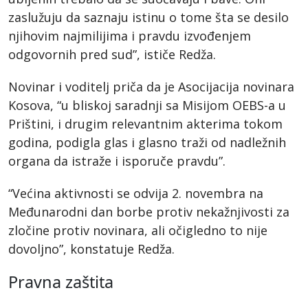
zaslužuju da saznaju istinu o tome šta se desilo
njihovim najmilijima i pravdu izvođenjem
odgovornih pred sud”, ističe Redža.
Novinar i voditelj priča da je Asocijacija novinara
Kosova, “u bliskoj saradnji sa Misijom OEBS-a u
Prištini, i drugim relevantnim akterima tokom
godina, podigla glas i glasno traži od nadležnih
organa da istraže i isporuče pravdu”.
“Većina aktivnosti se odvija 2. novembra na
Međunarodni dan borbe protiv nekažnjivosti za
zločine protiv novinara, ali očigledno to nije
dovoljno”, konstatuje Redža.
Pravna zaštita