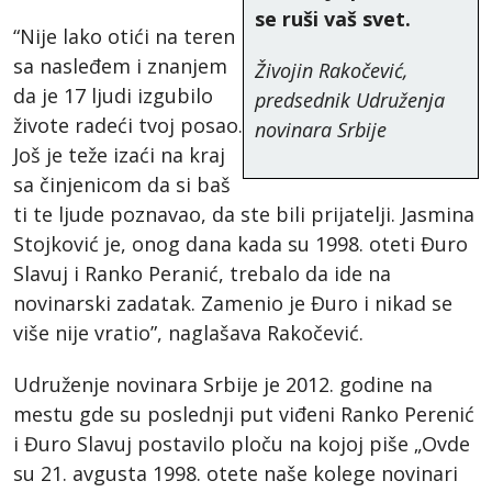
se ruši vaš svet.
“Nije lako otići na teren
sa nasleđem i znanjem
Živojin Rakočević,
da je 17 ljudi izgubilo
predsednik Udruženja
živote radeći tvoj posao.
novinara Srbije
Još je teže izaći na kraj
sa činjenicom da si baš
ti te ljude poznavao, da ste bili prijatelji. Jasmina
Stojković je, onog dana kada su 1998. oteti Đuro
Slavuj i Ranko Peranić, trebalo da ide na
novinarski zadatak. Zamenio je Đuro i nikad se
više nije vratio”, naglašava Rakočević.
Udruženje novinara Srbije je 2012. godine na
mestu gde su poslednji put viđeni Ranko Perenić
i Đuro Slavuj postavilo ploču na kojoj piše „Ovde
su 21. avgusta 1998. otete naše kolege novinari