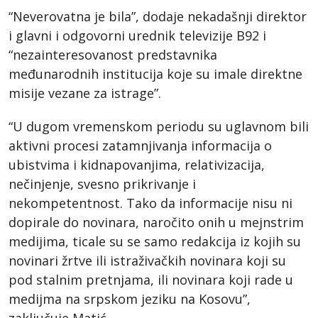
“Neverovatna je bila”, dodaje nekadašnji direktor
i glavni i odgovorni urednik televizije B92 i
“nezainteresovanost predstavnika
međunarodnih institucija koje su imale direktne
misije vezane za istrage”.
“U dugom vremenskom periodu su uglavnom bili
aktivni procesi zatamnjivanja informacija o
ubistvima i kidnapovanjima, relativizacija,
nečinjenje, svesno prikrivanje i
nekompetentnost. Tako da informacije nisu ni
dopirale do novinara, naročito onih u mejnstrim
medijima, ticale su se samo redakcija iz kojih su
novinari žrtve ili istraživačkih novinara koji su
pod stalnim pretnjama, ili novinara koji rade u
medijma na srpskom jeziku na Kosovu”,