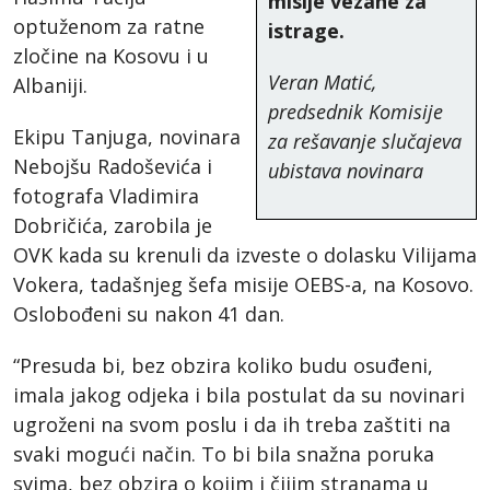
misije vezane za
optuženom za ratne
istrage.
zločine na Kosovu i u
Veran Matić,
Albaniji.
predsednik Komisije
Ekipu Tanjuga, novinara
za rešavanje slučajeva
Nebojšu Radoševića i
ubistava novinara
fotografa Vladimira
Dobričića, zarobila je
OVK kada su krenuli da izveste o dolasku Vilijama
Vokera, tadašnjeg šefa misije OEBS-a, na Kosovo.
Oslobođeni su nakon 41 dan.
“Presuda bi, bez obzira koliko budu osuđeni,
imala jakog odjeka i bila postulat da su novinari
ugroženi na svom poslu i da ih treba zaštiti na
svaki mogući način. To bi bila snažna poruka
svima, bez obzira o kojim i čijim stranama u