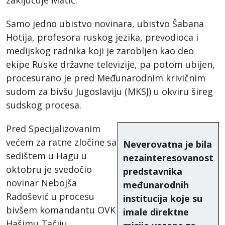
zaključuje Matić.
Samo jedno ubistvo novinara, ubistvo Šabana
Hotija, profesora ruskog jezika, prevodioca i
medijskog radnika koji je zarobljen kao deo
ekipe Ruske državne televizije, pa potom ubijen,
procesurano je pred Međunarodnim krivičnim
sudom za bivšu Jugoslaviju (MKSJ) u okviru šireg
sudskog procesa.
Pred Specijalizovanim
većem za ratne zločine sa
Neverovatna je bila
sedištem u Hagu u
nezainteresovanost
oktobru je svedočio
predstavnika
novinar Nebojša
međunarodnih
Radošević u procesu
institucija koje su
bivšem komandantu OVK
imale direktne
Hašimu Tačiju