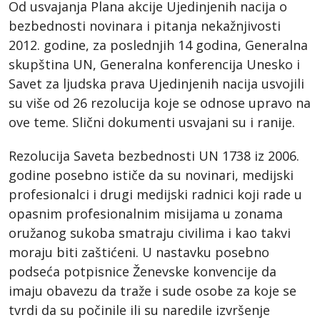
Od usvajanja Plana akcije Ujedinjenih nacija o
bezbednosti novinara i pitanja nekažnjivosti
2012. godine, za poslednjih 14 godina, Generalna
skupština UN, Generalna konferencija Unesko i
Savet za ljudska prava Ujedinjenih nacija usvojili
su više od 26 rezolucija koje se odnose upravo na
ove teme. Slični dokumenti usvajani su i ranije.
Rezolucija Saveta bezbednosti UN 1738 iz 2006.
godine posebno ističe da su novinari, medijski
profesionalci i drugi medijski radnici koji rade u
opasnim profesionalnim misijama u zonama
oružanog sukoba smatraju civilima i kao takvi
moraju biti zaštićeni. U nastavku posebno
podseća potpisnice Ženevske konvencije da
imaju obavezu da traže i sude osobe za koje se
tvrdi da su počinile ili su naredile izvršenje