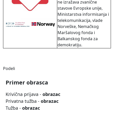
ne izražava zvanične
stavove Evropske unije,
Ministarstva informisanja i
telekomunikacija, vlade
Norveške, Nemačkog
Maršalovog fonda i
Balkanskog fonda za
demokratiju.
Podeli
Primer obrasca
Krivična prijava -
obrazac
Privatna tužba -
obrazac
Tužba -
obrazac