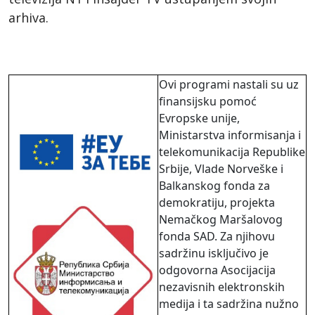
arhiva.
Ovi programi nastali su uz
finansijsku pomoć
Evropske unije,
Ministarstva informisanja i
telekomunikacija Republike
Srbije, Vlade Norveške i
Balkanskog fonda za
demokratiju, projekta
Nemačkog Maršalovog
fonda SAD. Za njihovu
sadržinu isključivo je
odgovorna Asocijacija
nezavisnih elektronskih
medija i ta sadržina nužno