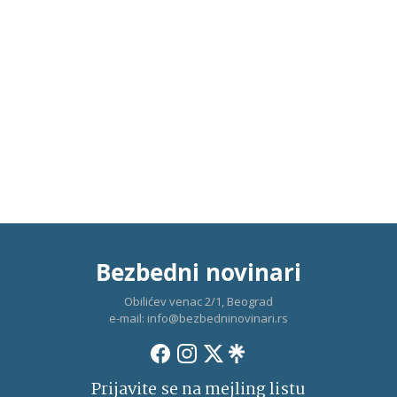
Bezbedni novinari
Obilićev venac 2/1, Beograd
e-mail:
info@bezbedninovinari.rs
Prijavite se na mejling listu