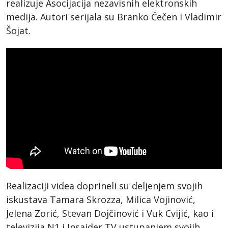
realizuje Asocijacija nezavisnih elektronskih
medija. Autori serijala su Branko Čečen i Vladimir
Šojat.
Realizaciji videa doprineli su deljenjem svojih
iskustava Tamara Skrozza, Milica Vojinović,
Jelena Zorić, Stevan Dojčinović i Vuk Cvijić, kao i
televizija N1 i Insajder TV ustupanjem svojih