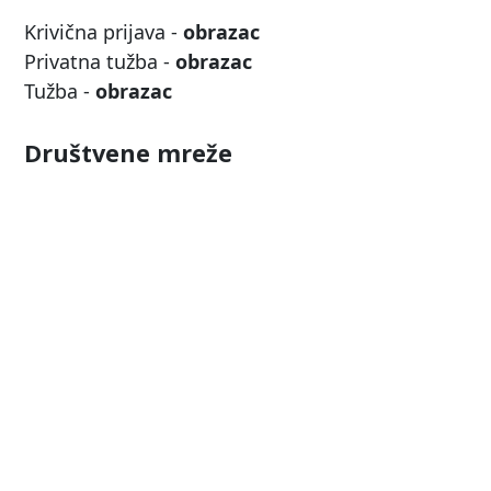
Krivična prijava -
obrazac
Privatna tužba -
obrazac
Tužba -
obrazac
Društvene mreže