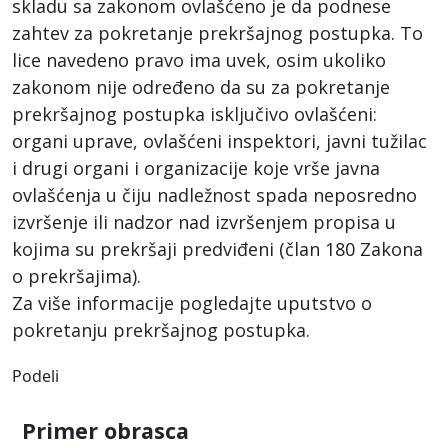
skladu sa zakonom ovlašćeno je da podnese
zahtev za pokretanje prekršajnog postupka. To
lice navedeno pravo ima uvek, osim ukoliko
zakonom nije određeno da su za pokretanje
prekršajnog postupka isključivo ovlašćeni:
organi uprave, ovlašćeni inspektori, javni tužilac
i drugi organi i organizacije koje vrše javna
ovlašćenja u čiju nadležnost spada neposredno
izvršenje ili nadzor nad izvršenjem propisa u
kojima su prekršaji predviđeni (član 180 Zakona
o prekršajima).
Za više informacije pogledajte uputstvo o
pokretanju prekršajnog postupka.
Podeli
Primer obrasca