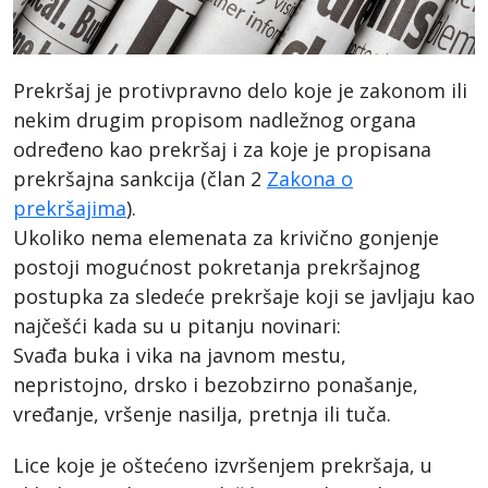
Prekršaj je protivpravno delo koje je zakonom ili
nekim drugim propisom nadležnog organa
određeno kao prekršaj i za koje je propisana
prekršajna sankcija (član 2
Zakona o
prekršajima
).
Ukoliko nema elemenata za krivično gonjenje
postoji mogućnost pokretanja prekršajnog
postupka za sledeće prekršaje koji se javljaju kao
najčešći kada su u pitanju novinari:
Svađa buka i vika na javnom mestu,
nepristojno, drsko i bezobzirno ponašanje,
vređanje, vršenje nasilja, pretnja ili tuča.
Lice koje je oštećeno izvršenjem prekršaja, u