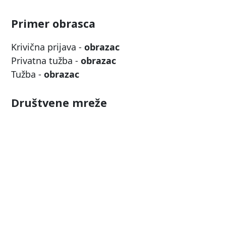
Primer obrasca
Krivična prijava -
obrazac
Privatna tužba -
obrazac
Tužba -
obrazac
Društvene mreže