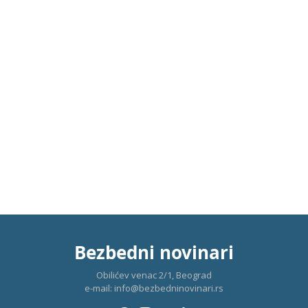
Bezbedni novinari
Obilićev venac 2/1, Beograd
e-mail:
info@bezbedninovinari.rs