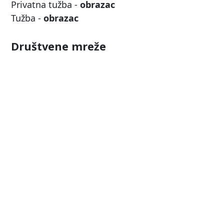
Privatna tužba -
obrazac
Tužba -
obrazac
Društvene mreže