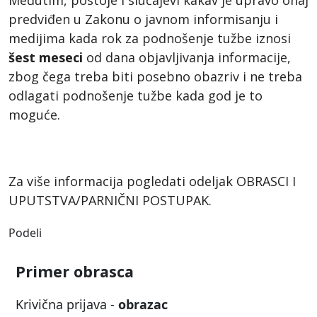
predviđen u Zakonu o javnom informisanju i
medijima kada rok za podnošenje tužbe iznosi
šest meseci
od dana objavljivanja informacije,
zbog čega treba biti posebno obazriv i ne treba
odlagati podnošenje tužbe kada god je to
moguće.
Za više informacija pogledati odeljak OBRASCI I
UPUTSTVA/PARNIČNI POSTUPAK.
Podeli
Primer obrasca
Krivična prijava -
obrazac